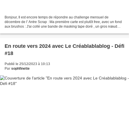
Bonjour, Il est encore temps de répondre au challenge mensuel de
décembre de l' Antre Scrap : Ma première carte est plutôt free, avec un fond
aux brushos : J'ai collé une bande de masking tape doré , un gros nœud
embossé à chaud en blanc et colorisé en...
En route vers 2024 avec Le Créablablablog - Défi
#18
Publié le 25/12/2023 à 10:13
Par
sophfinette