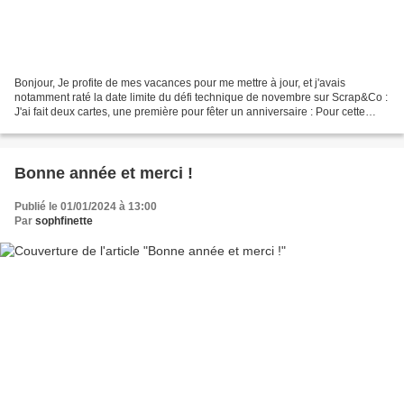
Bonjour, Je profite de mes vacances pour me mettre à jour, et j'avais
notamment raté la date limite du défi technique de novembre sur Scrap&Co :
J'ai fait deux cartes, une première pour fêter un anniversaire : Pour cette
carte, j'ai encré du papier aquarelle...
Bonne année et merci !
Publié le 01/01/2024 à 13:00
Par
sophfinette