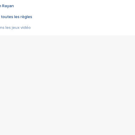
im Rayan
 toutes les règles
s les jeux vidéo
us choquant de Rockstar ? - Le scandale BULLY
e plus moche de Steam
du RÊVE tourne au CAUCHEMAR
pendant 8 heures
it… à tort
umiliés par un jeu vidéo
ire - Final Fantasy 8
ti un empire - Age of Empires
story DOFUS