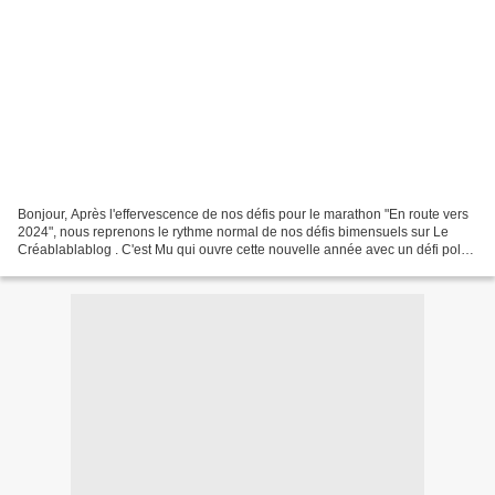
Bonjour, Après l'effervescence de nos défis pour le marathon "En route vers
2024", nous reprenons le rythme normal de nos défis bimensuels sur Le
Créablablablog . C'est Mu qui ouvre cette nouvelle année avec un défi pola
et pour l'occasion, elle nous...