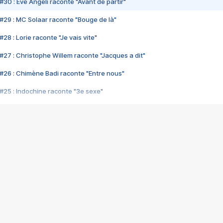
#30 : Eve Angeli raconte "Avant de partir"
#29 : MC Solaar raconte "Bouge de là"
28 : Lorie raconte "Je vais vite"
#27 : Christophe Willem raconte "Jacques a dit"
#26 : Chimène Badi raconte "Entre nous"
#25 : Indochine raconte "3e sexe"
#24 : Zaho raconte "C'est chelou"
#23 : Patrick Bruel raconte "Au café des délices"
#22 : Kyo raconte "Le chemin"
#21 : Nolwenn Leroy raconte "Cassé"
#20 : Patrick Hernandez raconte "Born to be alive"
#19 : Lorie raconte "Près de moi"
#18 : Michael Jones raconte "A nos actes manqués" (avec Jean-Jacque