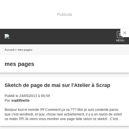
Publicité
MENU
Accueil
» mes pages
mes pages
Sketch de page de mai sur l'Atelier à Scrap
Publié le 24/05/2013 à 06:59
Par
sophfinette
Bonjour tout le monde !!!!! Comment ça va ??? Moi je suis contente parce
que c'est vendredi, et que, chose rare actuellement, il y a un rayon de soleil
ce matin !!!!!! Je viens vous montrer une page faite selon ce sketch : C'est
Nelly ( Scrapbignou ),...