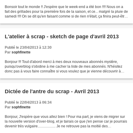
Bonsoir tout le monde !! J'espère que le week-end a été bon !!!! Nous on a
fait des grillades pour la première fois de la saison, et ce... malgré la pluie de
samedi !!!! On se dit qu'en faisant comme si de rien n'était, ça finira peut-être
par faire venir...
L'atelier à scrap - sketch de page d'avril 2013
Publié le 23/04/2013 à 12:30
Par
sophfinette
Bonjour !!! Tout d'abord merci à mes deux nouveaux abonnés mystère,
puisqu'overblog s'obstine à me cacher la liste de mes abonnés. N'hésitez
donc pas à vous faire connaître si vous voulez que je vienne découvrir à
mon tour votre univers ;) Ce mois-ci,...
Dictée de l'antre du scrap - Avril 2013
Publié le 22/04/2013 à 06:34
Par
sophfinette
Bonjour, J'espère que vous allez bien ! Pour ma part, je viens de migrer sur
la nouvelle version d'over-blog, et je tairais ce que j'en pense car je pourrais
devenir très vulgaire.................... Je ne retrouve pas la moitié des
fonctionnalités, c'est...