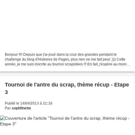
Bonjour !!!! Depuis que j'ai joué dans la cour des grandes pendant le
challenge du blog d'Histoires de Pages, plus rien ne me fait peur ;))) Cette
année, je me suis inscrite au tournoi scrapidées !!! En fait, j'espère au moins
passer les éliminatoires,...
Tournoi de l'antre du scrap, thème récup - Etape
3
Publié le 14/04/2013 à 21:16
Par
sophfinette