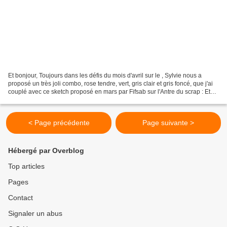
Et bonjour, Toujours dans les défis du mois d'avril sur le , Sylvie nous a
proposé un très joli combo, rose tendre, vert, gris clair et gris foncé, que j'ai
couplé avec ce sketch proposé en mars par Fifsab sur l'Antre du scrap : Et
voilà ce que ça m'a...
< Page précédente
Page suivante >
Hébergé par Overblog
Top articles
Pages
Contact
Signaler un abus