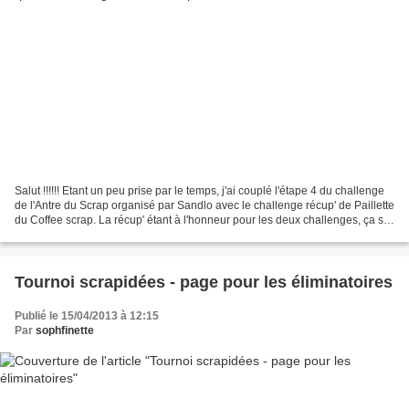
Salut !!!!!! Etant un peu prise par le temps, j'ai couplé l'étape 4 du challenge
de l'Antre du Scrap organisé par Sandlo avec le challenge récup' de Paillette
du Coffee scrap. La récup' étant à l'honneur pour les deux challenges, ça se
mariait bien !...
Tournoi scrapidées - page pour les éliminatoires
Publié le 15/04/2013 à 12:15
Par
sophfinette