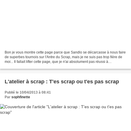
Bon je vous montre cette page parce que Sandlo se décarcasse à nous faire
de superbes tournois sur l'Antre du Scrap, mais je ne suis pas trop fière de
moi... Il fallait lifter cette page, que je n'ai absolument pas réussi à
m'approprier... : trouvée ici...
L'atelier à scrap : T'es scrap ou t'es pas scrap
Publié le 10/04/2013 à 08:41
Par
sophfinette