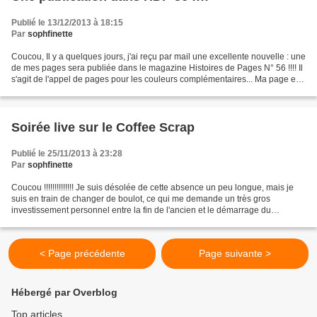
Publié le 13/12/2013 à 18:15
Par
sophfinette
Coucou, Il y a quelques jours, j'ai reçu par mail une excellente nouvelle : une
de mes pages sera publiée dans le magazine Histoires de Pages N° 56 !!!! Il
s'agit de l'appel de pages pour les couleurs complémentaires... Ma page est
dans les tons jaunes...
Soirée live sur le Coffee Scrap
Publié le 25/11/2013 à 23:28
Par
sophfinette
Coucou !!!!!!!!!!!!!! Je suis désolée de cette absence un peu longue, mais je
suis en train de changer de boulot, ce qui me demande un très gros
investissement personnel entre la fin de l'ancien et le démarrage du
nouveau !!! J'ai quand même réussi à...
< Page précédente
Page suivante >
Hébergé par Overblog
Top articles