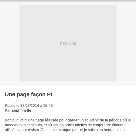
Publicité
Une page façon PL
Publié le 22/03/2014 à 15:45
Par
sophfinette
Bonjour, Voici une page réalisée pour garder un souvenir de la période où je
bossais mon concours, et où les moindres miettes de temps libre étaient
utilisées pour réviser. Ca ne me manque pas, et je suis bien heureuse de
l'avoir obtenu l'an dernier ;)...