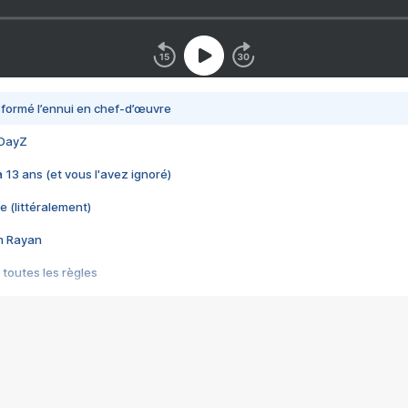
nsformé l’ennui en chef-d’œuvre
 DayZ
 a 13 ans (et vous l'avez ignoré)
e (littéralement)
im Rayan
 toutes les règles
s les jeux vidéo
us choquant de Rockstar ? - Le scandale BULLY
e plus moche de Steam
du RÊVE tourne au CAUCHEMAR