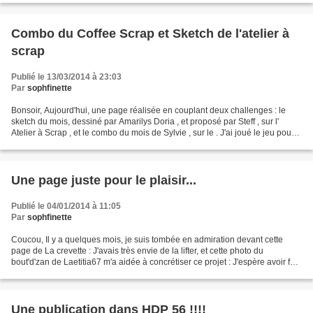
Combo du Coffee Scrap et Sketch de l'atelier à
scrap
Publié le 13/03/2014 à 23:03
Par
sophfinette
Bonsoir, Aujourd'hui, une page réalisée en couplant deux challenges : le
sketch du mois, dessiné par Amarilys Doria , et proposé par Steff , sur l'
Atelier à Scrap , et le combo du mois de Sylvie , sur le . J'ai joué le jeu pour
l'Atelier à Scrap qui...
Une page juste pour le plaisir...
Publié le 04/01/2014 à 11:05
Par
sophfinette
Coucou, Il y a quelques mois, je suis tombée en admiration devant cette
page de La crevette : J'avais très envie de la lifter, et cette photo du
bout'd'zan de Laetitia67 m'a aidée à concrétiser ce projet : J'espère avoir fait
honneur à cette magnifique...
Une publication dans HDP 56 !!!!