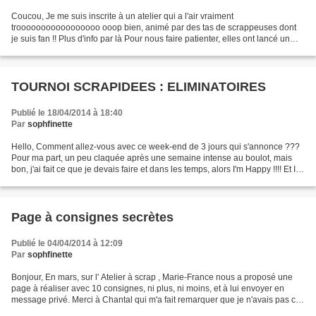
Coucou, Je me suis inscrite à un atelier qui a l'air vraiment
trooooooooooooooooo ooop bien, animé par des tas de scrappeuses dont
je suis fan !! Plus d'info par là Pour nous faire patienter, elles ont lancé un
petit jeu sur fb (merci à Steff de m'avoir...
TOURNOI SCRAPIDEES : ELIMINATOIRES
Publié le 18/04/2014 à 18:40
Par
sophfinette
Hello, Comment allez-vous avec ce week-end de 3 jours qui s'annonce ???
Pour ma part, un peu claquée après une semaine intense au boulot, mais
bon, j'ai fait ce que je devais faire et dans les temps, alors I'm Happy !!!! Et I'm
So Happy aussi car ce matin,...
Page à consignes secrètes
Publié le 04/04/2014 à 12:09
Par
sophfinette
Bonjour, En mars, sur l' Atelier à scrap , Marie-France nous a proposé une
page à réaliser avec 10 consignes, ni plus, ni moins, et à lui envoyer en
message privé. Merci à Chantal qui m'a fait remarquer que je n'avais pas cité
les consignes... Les voici...