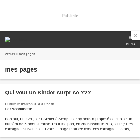
Publicité
MENU
Accueil
» mes pages
mes pages
Qui veut un Kinder surprise ???
Publié le 05/05/2014 à 06:36
Par
sophfinette
Bonjour, En avril, sur l' Atelier à Scrap , Fanny nous a proposé de choisir un
numéro de Kinder surprise. Pour ma part, en choisissant le N°3, j'ai reçu les
consignes suivantes : Et voici la page réalisée avec ces consignes : Alors, ça
vous plaît ? Qu'auriez-vous...