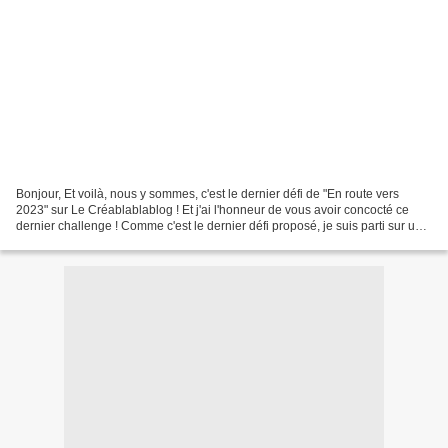
Bonjour, Et voilà, nous y sommes, c'est le dernier défi de "En route vers
2023" sur Le Créablablablog ! Et j'ai l'honneur de vous avoir concocté ce
dernier challenge ! Comme c'est le dernier défi proposé, je suis parti sur un
lift assez simple. Je vous...