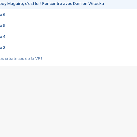
bey Maguire, c'est lui ! Rencontre avec Damien Witecka
e 6
e 5
e 4
e 3
s créatrices de la VF !
e 2
e 1
e Mektoub My Love arrive enfin ! Rencontre avec Shaïn Boumedine et Sal
i : après Toni en famille
elle réalise le bouleversant Dites lui que je l'aime
ais ! Rencontre autour de Vie privée de Rebecca Zlotowski
 de Marguerite, Grave... Rencontre avec Ella Rumpf