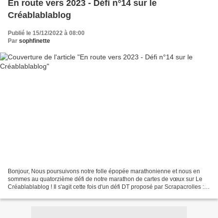
En route vers 2023 - Défi n°14 sur le
Créablablablog
Publié le 15/12/2022 à 08:00
Par
sophfinette
Bonjour, Nous poursuivons notre folle épopée marathonienne et nous en
sommes au quatorzième défi de notre marathon de cartes de vœux sur Le
Créablablablog ! Il s'agit cette fois d'un défi DT proposé par Scrapacrolles :
Scrapacrolles nous propose un très...