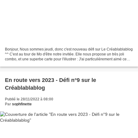
Bonjour, Nous sommes jeudi, donc c'est nouveau défi sur Le Créablablablog
^^ C'est au tour de Mo d'être notre invitée. Elle nous propose un très joli
combo, et une superbe carte pour l'illustrer : J'ai particulièrement aimé ce
combo, qui risque bien de...
En route vers 2023 - Défi n°9 sur le
Créablablablog
Publié le 28/11/2022 à 08:00
Par
sophfinette