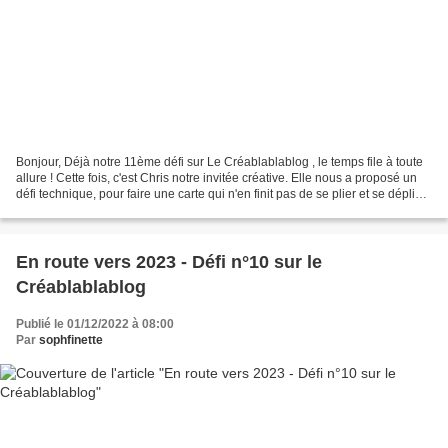
Bonjour, Déjà notre 11ème défi sur Le Créablablablog , le temps file à toute
allure ! Cette fois, c'est Chris notre invitée créative. Elle nous a proposé un
défi technique, pour faire une carte qui n'en finit pas de se plier et se déplier
^^ Et un lien...
En route vers 2023 - Défi n°10 sur le
Créablablablog
Publié le 01/12/2022 à 08:00
Par
sophfinette