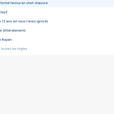
nsformé l’ennui en chef-d’œuvre
 DayZ
 a 13 ans (et vous l'avez ignoré)
e (littéralement)
im Rayan
 toutes les règles
s les jeux vidéo
us choquant de Rockstar ? - Le scandale BULLY
e plus moche de Steam
du RÊVE tourne au CAUCHEMAR
pendant 8 heures
it… à tort
umiliés par un jeu vidéo