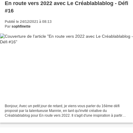
En route vers 2022 avec Le Créablablablog - Défi
#16
Publié le 24/12/2021 à 08:13
Par
sophfinette
Bonjour, Avec un petit jour de retard, je viens vous parler du 16ème défi
proposé par la talentueuse Mannie, en tant qu'invité créative du
Créablablablog pour En route vers 2022. Il s'agit d'une inspiration à partir
d'une composition de quatre tableaux...