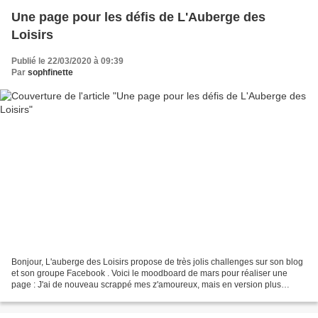
Une page pour les défis de L'Auberge des
Loisirs
Publié le 22/03/2020 à 09:39
Par
sophfinette
Bonjour, L'auberge des Loisirs propose de très jolis challenges sur son blog
et son groupe Facebook . Voici le moodboard de mars pour réaliser une
page : J'ai de nouveau scrappé mes z'amoureux, mais en version plus
"sage" que sur ma dernière page ! J'ai...