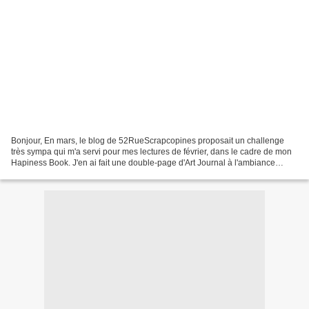
Bonjour, En mars, le blog de 52RueScrapcopines proposait un challenge
très sympa qui m'a servi pour mes lectures de février, dans le cadre de mon
Hapiness Book. J'en ai fait une double-page d'Art Journal à l'ambiance
hivernale, car en février, c'était...