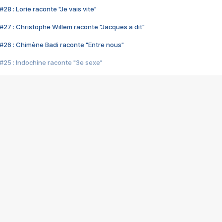
28 : Lorie raconte "Je vais vite"
#27 : Christophe Willem raconte "Jacques a dit"
#26 : Chimène Badi raconte "Entre nous"
#25 : Indochine raconte "3e sexe"
#24 : Zaho raconte "C'est chelou"
#23 : Patrick Bruel raconte "Au café des délices"
#22 : Kyo raconte "Le chemin"
#21 : Nolwenn Leroy raconte "Cassé"
#20 : Patrick Hernandez raconte "Born to be alive"
#19 : Lorie raconte "Près de moi"
#18 : Michael Jones raconte "A nos actes manqués" (avec Jean-Jacque
#17 : Khaled raconte "Aïcha"