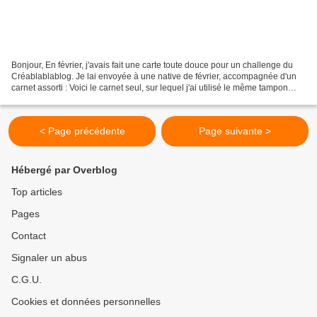
Bonjour, En février, j'avais fait une carte toute douce pour un challenge du
Créablablablog. Je lai envoyée à une native de février, accompagnée d'un
carnet assorti : Voici le carnet seul, sur lequel j'ai utilisé le même tampon
fleur, et les mêmes teintes...
< Page précédente
Page suivante >
Hébergé par Overblog
Top articles
Pages
Contact
Signaler un abus
C.G.U.
Cookies et données personnelles