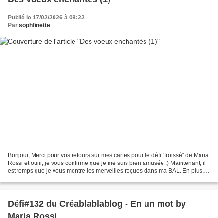
Publié le 17/02/2026 à 08:22
Par
sophfinette
Bonjour, Merci pour vos retours sur mes cartes pour le défi "froissé" de Maria
Rossi et ouiii, je vous confirme que je me suis bien amusée ;) Maintenant, il
est temps que je vous montre les merveilles reçues dans ma BAL. En plus,
cette année, les vœux...
Défi#132 du Créablablablog - En un mot by
Maria Rossi