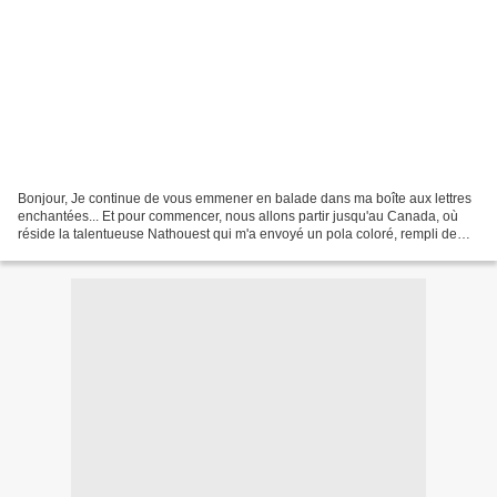
Bonjour, Je continue de vous emmener en balade dans ma boîte aux lettres
enchantées... Et pour commencer, nous allons partir jusqu'au Canada, où
réside la talentueuse Nathouest qui m'a envoyé un pola coloré, rempli de
bonne humeur ! Avant de revenir en...