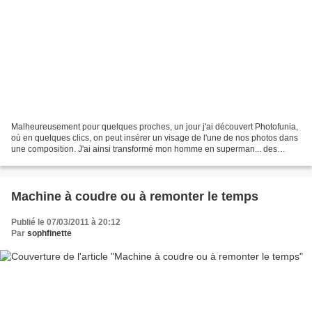
Malheureusement pour quelques proches, un jour j'ai découvert Photofunia,
où en quelques clics, on peut insérer un visage de l'une de nos photos dans
une composition. J'ai ainsi transformé mon homme en superman... des
éviers, car je ne sais pas pourquoi,...
Machine à coudre ou à remonter le temps
Publié le 07/03/2011 à 20:12
Par
sophfinette