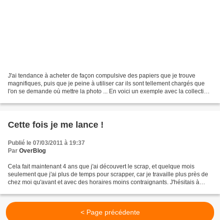
J'ai tendance à acheter de façon compulsive des papiers que je trouve
magnifiques, puis que je peine à utiliser car ils sont tellement chargés que
l'on se demande où mettre la photo ... En voici un exemple avec la collection
de papiers Marie-Antoinette....
Cette fois je me lance !
Publié le 07/03/2011 à 19:37
Par
OverBlog
Cela fait maintenant 4 ans que j'ai découvert le scrap, et quelque mois
seulement que j'ai plus de temps pour scrapper, car je travaille plus près de
chez moi qu'avant et avec des horaires moins contraignants. J'hésitais à
venir sur la toile, mais ça...
< Page précédente