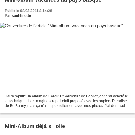
Publié le 08/03/2011 à 14:28
Par
sophfinette
J'ai scraplifté un album de Carol31 "Souvenirs de Bastia", dont j'ai acheté le
kit technique chez Imaginascrap. Il était proposé avec les papiers Paradise
de Bo Bunny, mais ça n'allait pas tellement avec mes photos. J'ai donc suivi
la fiche technique,...
Mini-Album déjà si jolie