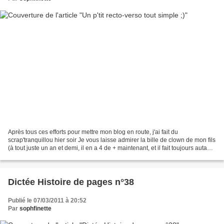
Après tous ces efforts pour mettre mon blog en route, j'ai fait du
scrap'tranquillou hier soir Je vous laisse admirer la bille de clown de mon fils
(à tout juste un an et demi, il en a 4 de + maintenant, et il fait toujours autant
l'andouille !!) Et voici...
Dictée Histoire de pages n°38
Publié le 07/03/2011 à 20:52
Par
sophfinette