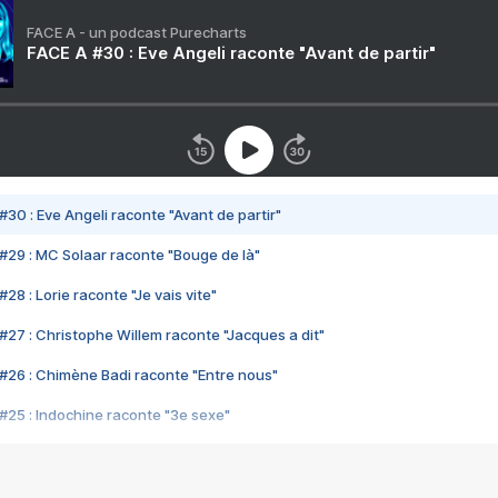
FACE A - un podcast Purecharts
FACE A #30 : Eve Angeli raconte "Avant de partir"
#30 : Eve Angeli raconte "Avant de partir"
#29 : MC Solaar raconte "Bouge de là"
28 : Lorie raconte "Je vais vite"
#27 : Christophe Willem raconte "Jacques a dit"
#26 : Chimène Badi raconte "Entre nous"
#25 : Indochine raconte "3e sexe"
#24 : Zaho raconte "C'est chelou"
#23 : Patrick Bruel raconte "Au café des délices"