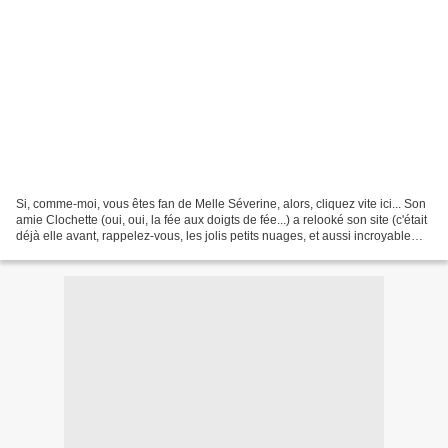
Si, comme-moi, vous êtes fan de Melle Séverine, alors, cliquez vite ici... Son
amie Clochette (oui, oui, la fée aux doigts de fée...) a relooké son site (c'était
déjà elle avant, rappelez-vous, les jolis petits nuages, et aussi incroyable
que cela puisse...