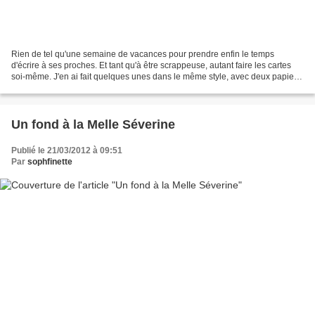
Rien de tel qu'une semaine de vacances pour prendre enfin le temps
d'écrire à ses proches. Et tant qu'à être scrappeuse, autant faire les cartes
soi-même. J'en ai fait quelques unes dans le même style, avec deux papiers
et assez peu de matériel et une...
Un fond à la Melle Séverine
Publié le 21/03/2012 à 09:51
Par
sophfinette