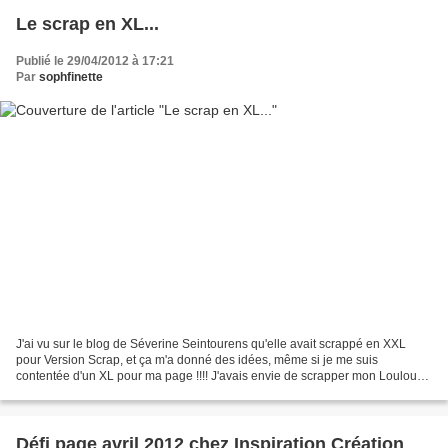
Le scrap en XL...
Publié le 29/04/2012 à 17:21
Par
sophfinette
J'ai vu sur le blog de Séverine Seintourens qu'elle avait scrappé en XXL
pour Version Scrap, et ça m'a donné des idées, même si je me suis
contentée d'un XL pour ma page !!!! J'avais envie de scrapper mon Loulou
en grand format, et voilà ce que ça a donné,...
Défi page avril 2012 chez Inspiration Création