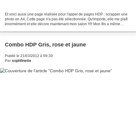
Et voici aussi une page réalisée pour l'appel de pages HDP : scrapper une
photo en A4. Cette page n'a pas été sélectionnée. Qu'importe, elle me plaît
énormément et elle décore maintenant mon salon !!!!! Mon fils a même
décrété que c'était la plus belle...
Combo HDP Gris, rose et jaune
Publié le 21/03/2012 à 09:30
Par
sophfinette