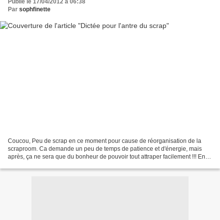
Publié le 17/04/2012 à 06:38
Par
sophfinette
Coucou, Peu de scrap en ce moment pour cause de réorganisation de la
scraproom. Ca demande un peu de temps de patience et d'énergie, mais
après, ça ne sera que du bonheur de pouvoir tout attraper facilement !!! En
attendant, voici une page que je n'avais...