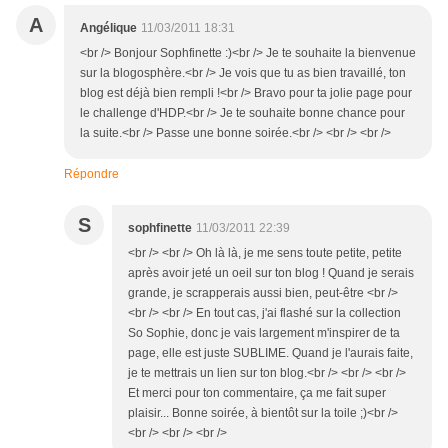
A
Angélique
11/03/2011 18:31
<br /> Bonjour Sophfinette :)<br /> Je te souhaite la bienvenue
sur la blogosphère.<br /> Je vois que tu as bien travaillé, ton
blog est déjà bien rempli !<br /> Bravo pour ta jolie page pour
le challenge d'HDP.<br /> Je te souhaite bonne chance pour
la suite.<br /> Passe une bonne soirée.<br /> <br /> <br />
Répondre
S
sophfinette
11/03/2011 22:39
<br /> <br /> Oh là là, je me sens toute petite, petite
après avoir jeté un oeil sur ton blog ! Quand je serais
grande, je scrapperais aussi bien, peut-être <br />
<br /> <br /> En tout cas, j'ai flashé sur la collection
So Sophie, donc je vais largement m'inspirer de ta
page, elle est juste SUBLIME. Quand je l'aurais faite,
je te mettrais un lien sur ton blog.<br /> <br /> <br />
Et merci pour ton commentaire, ça me fait super
plaisir... Bonne soirée, à bientôt sur la toile ;)<br />
<br /> <br /> <br />