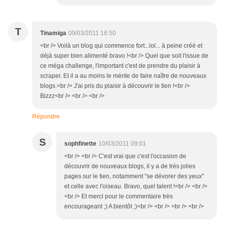
T
Tinamiga
09/03/2011 16:50
<br /> Voilà un blog qui commence fort...lol... à peine créé et
déjà super bien alimenté bravo !<br /> Quel que soit l'issue de
ce méga challenge, l'important c'est de prendre du plaisir à
scraper. Et il a au moins le mérite de faire naître de nouveaux
blogs.<br /> J'ai pris du plaisir à découvrir le tien !<br />
Bizzz<br /> <br /> <br />
Répondre
S
sophfinette
10/03/2011 09:01
<br /> <br /> C'est vrai que c'est l'occasion de
découvrir de nouveaux blogs, il y a de très jolies
pages sur le tien, notamment "se dévorer des yeux"
et celle avec l'oiseau. Bravo, quel talent !<br /> <br />
<br /> Et merci pour le commentaire très
encourageant ;) A bientôt ;)<br /> <br /> <br /> <br />