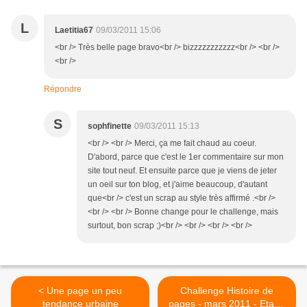
L
Laetitia67
09/03/2011 15:06
<br /> Très belle page bravo<br /> bizzzzzzzzzzz<br /> <br />
<br />
Répondre
S
sophfinette
09/03/2011 15:13
<br /> <br /> Merci, ça me fait chaud au coeur.
D'abord, parce que c'est le 1er commentaire sur mon
site tout neuf. Et ensuite parce que je viens de jeter
un oeil sur ton blog, et j'aime beaucoup, d'autant
que<br /> c'est un scrap au style très affirmé .<br />
<br /> <br /> Bonne change pour le challenge, mais
surtout, bon scrap ;)<br /> <br /> <br /> <br />
< Une page un peu
Challenge Histoire de
tendance urbaine
pages - mars 2011 - Etape