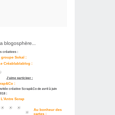
la blogosphère...
s créatives :
 groupe Sokaï :
Le Créablablablog :
J'aime participer :
rap&Co :
nvitée créative Scrap&Co de avril à juin
018 :
L'Antre Scrap
Au bonheur des
cartes :