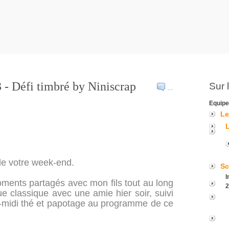
3 - Défi timbré by Niniscrap
Sur 
…
Equipe
Le
de votre week-end.
Sc
I
oments partagés avec mon fils tout au long
2
 classique avec une amie hier soir, suivi
ès-midi thé et papotage au programme de ce