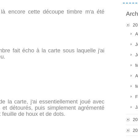
, là encore cette découpe timbre m'a été
Arch
20
A
J
bre fait écho à la carte sous laquelle j'ai
J
eu.
M
A
M
F
e la carte, j'ai essentiellement joué avec
s et détourés, puis simplement agrémenté
J
feuille de houx et de dots.
20
20