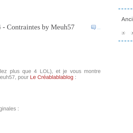
Anc
 4 - Contraintes by Meuh57
…
llez plus que 4 LOL), et je vous montre
 Meuh57, pour
Le Créablablablog
:
ginales :