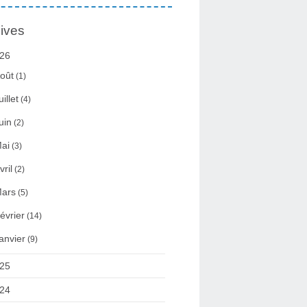
ives
26
oût
(1)
uillet
(4)
uin
(2)
ai
(3)
vril
(2)
ars
(5)
évrier
(14)
anvier
(9)
25
24