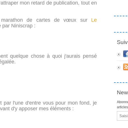
rattraper mon retard de publication, tout en
u marathon de cartes de vœux sur
Le
é par Niniscrap :
Suiv
ent quelque chose à quoi j'aurais pensé
régalée.
News
ert par l'une d'entre vous pour mon fond, je
Abonne
article
 avant d'y apposer mes éléments :
Email