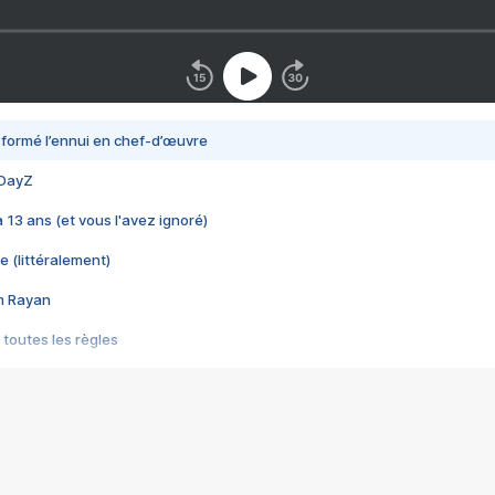
nsformé l’ennui en chef-d’œuvre
 DayZ
 a 13 ans (et vous l'avez ignoré)
e (littéralement)
im Rayan
 toutes les règles
s les jeux vidéo
us choquant de Rockstar ? - Le scandale BULLY
e plus moche de Steam