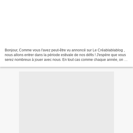
Bonjour, Comme vous l'avez peut-être vu annoncé sur Le Créablablablog ,
nous allons entrer dans la période estivale de nos défis ! J'espère que vous
serez nombreux à jouer avec nous. En tout cas comme chaque année, on a
prévu de bien s'amuser ! Rendez-vous...