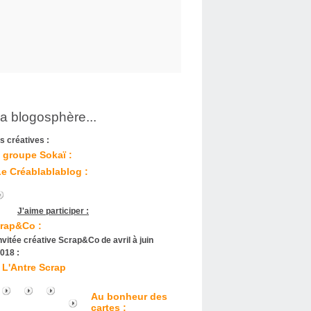
la blogosphère...
s créatives :
 groupe Sokaï :
Le Créablablablog :
J'aime participer :
rap&Co :
nvitée créative Scrap&Co de avril à juin
018 :
L'Antre Scrap
Au bonheur des
cartes :