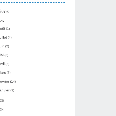
ives
26
oût
(1)
uillet
(4)
uin
(2)
ai
(3)
vril
(2)
ars
(5)
évrier
(14)
anvier
(9)
25
24