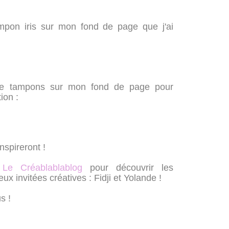
mpon iris sur mon fond de page que j'ai
s de tampons sur mon fond de page pour
ion :
nspireront !
r
Le Créablablablog
pour découvrir les
ux invitées créatives : Fidji et Yolande !
s !