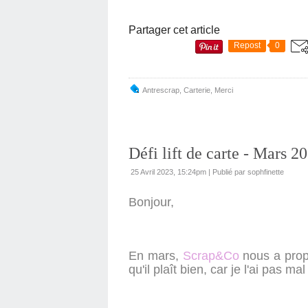
Partager cet article
Repost
0
Antrescrap
,
Carterie
,
Merci
Défi lift de carte - Mars 
25 Avril 2023, 15:24pm
|
Publié par sophfinette
Bonjour,
En mars,
Scrap&Co
nous a prop
qu'il plaît bien, car je l'ai pas ma