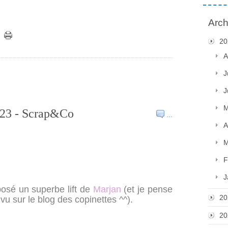
Arch
20
A
J
J
M
2023 - Scrap&Co
…
A
M
F
J
osé un superbe lift de
Marjan
(et je pense
20
l vu sur le blog des copinettes ^^).
20