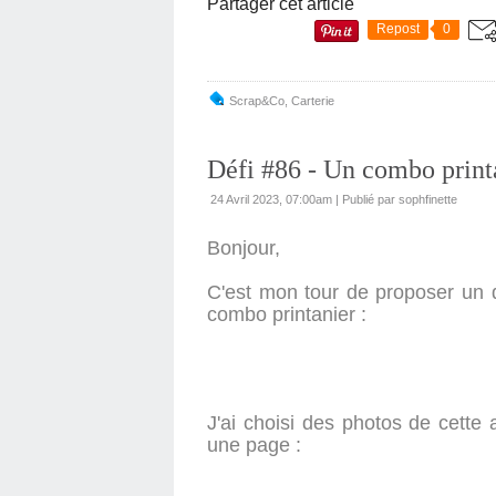
Partager cet article
Repost
0
Scrap&co
,
Carterie
Défi #86 - Un combo print
24 Avril 2023, 07:00am
|
Publié par sophfinette
Bonjour,
C'est mon tour de proposer un 
combo printanier :
J'ai choisi des photos de cette 
une page :