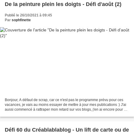
De la peinture plein les doigts - Défi d'août (2)
Publié le 26/10/2021 à 09:45
Par
sophfinette
Bonjour, A défaut de scrap, car ce n'est pas le programme prévu pour ces
vacances, je vais au moins essayer de mettre à jour mes publications :) J'ai
aussi commencé à rattraper mon retard sur vos blogs, j'en ai encore pour un
moment car vous n'avez manqué...
Défi 60 du Créablablablog - Un lift de carte ou de