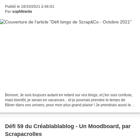
Publié le 18/10/2021 à 06:01
Par
sophfinette
Bonsoir, Je suis toujours autant en retard sur vos blogs, et j'en suis confuse,
mais bientôt, je serais en vacances... et je pourrais prendre le temps de
flâner dans vos univers, pour mon plus grand plaisir ! Je prendrais aussi le
temps de vous montrer...
Défi 59 du Créablablablog - Un Moodboard, par
Scrapacrolles