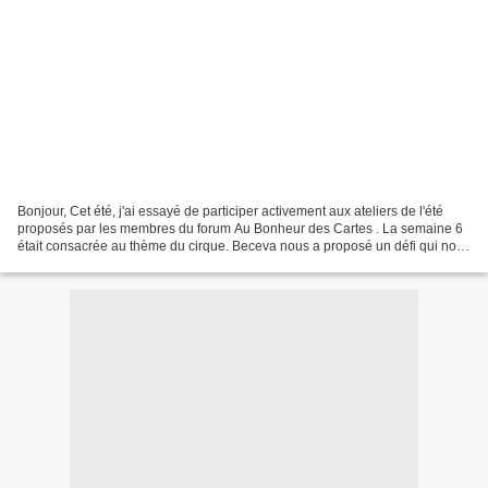
Bonjour, Cet été, j'ai essayé de participer activement aux ateliers de l'été
proposés par les membres du forum Au Bonheur des Cartes . La semaine 6
était consacrée au thème du cirque. Beceva nous a proposé un défi qui nous
a surprises, puisqu'au lieu...