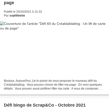
page
Publié le 25/10/2021 à 11:32
Par
sophfinette
Bonjour, Aujourd'hui, j'ai le plaisir de vous proposer le nouveau défi du
Créablablablog : Vous pouvez choisir de lifter ma page : En voici quelques
détails : Vous pouvez aussi préférer lifter ma carte : A vous de composer
selon vos envies ! Les modalités...
Défi bingo de Scrap&Co - Octobre 2021