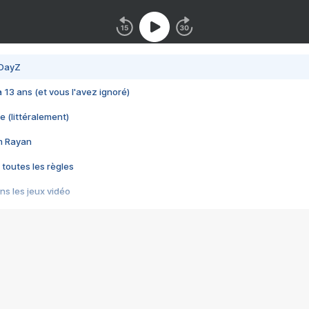
 DayZ
 a 13 ans (et vous l'avez ignoré)
e (littéralement)
im Rayan
 toutes les règles
s les jeux vidéo
us choquant de Rockstar ? - Le scandale BULLY
e plus moche de Steam
du RÊVE tourne au CAUCHEMAR
pendant 8 heures