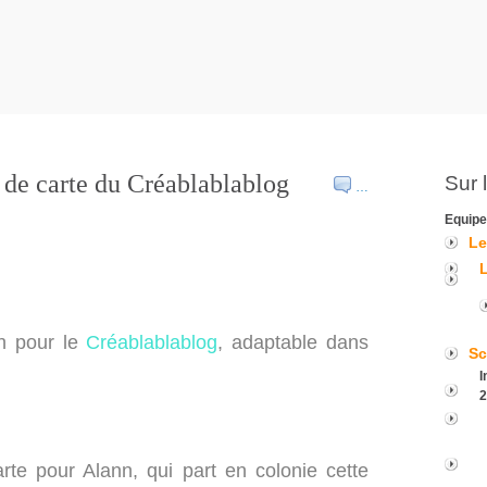
h de carte du Créablablablog
Sur 
…
Equipe
Le
ch pour le
Créablablablog
, adaptable dans
Sc
I
2
arte pour Alann, qui part en colonie cette