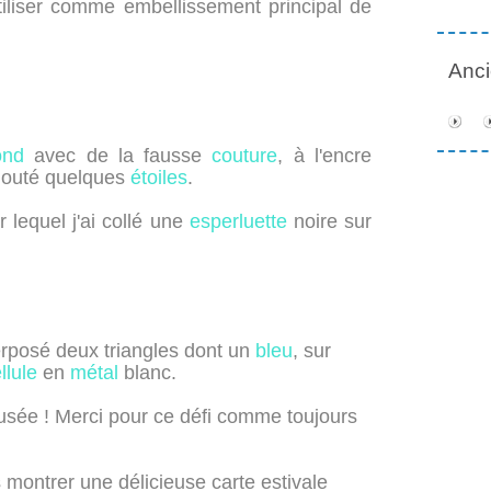
tiliser comme embellissement principal de
Anc
ond
avec de la fausse
couture
, à l'encre
ajouté quelques
étoiles
.
 lequel j'ai collé une
esperluette
noire sur
perposé deux triangles dont un
bleu
, sur
ellule
en
métal
blanc.
musée ! Merci pour ce défi comme toujours
 montrer une délicieuse carte estivale