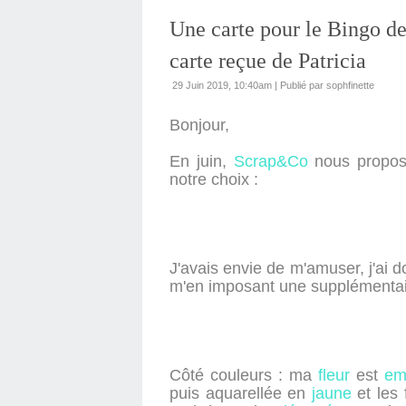
Une carte pour le Bingo d
carte reçue de Patricia
29 Juin 2019, 10:40am
|
Publié par sophfinette
Bonjour,
En juin,
Scrap&Co
nous propose
notre choix :
J'avais envie de m'amuser, j'ai d
m'en imposant une supplémentair
Côté couleurs : ma
fleur
est
em
puis aquarellée en
jaune
et les 