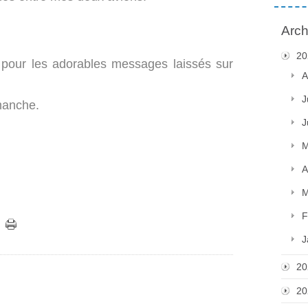
Arch
20
pour les adorables messages laissés sur
A
J
manche.
J
M
A
M
F
J
20
20