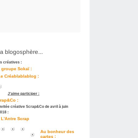
la blogosphère...
s créatives :
 groupe Sokaï :
Le Créablablablog :
J'aime participer :
rap&Co :
nvitée créative Scrap&Co de avril à juin
018 :
L'Antre Scrap
Au bonheur des
cartes :