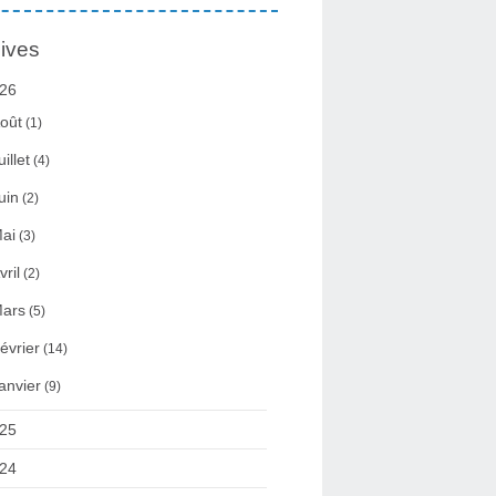
ives
26
oût
(1)
uillet
(4)
uin
(2)
ai
(3)
vril
(2)
ars
(5)
évrier
(14)
anvier
(9)
25
24