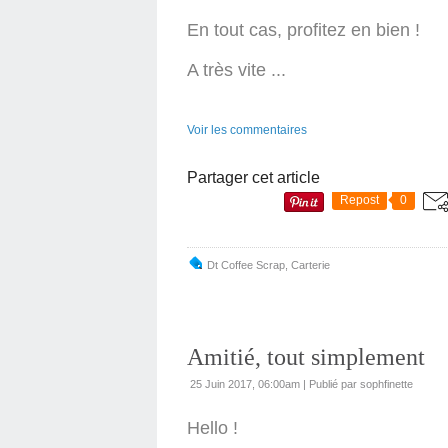
En tout cas, profitez en bien !
A très vite ...
Voir les commentaires
Partager cet article
Repost
0
Dt Coffee Scrap
,
Carterie
Amitié, tout simplement
25 Juin 2017, 06:00am
|
Publié par sophfinette
Hello !