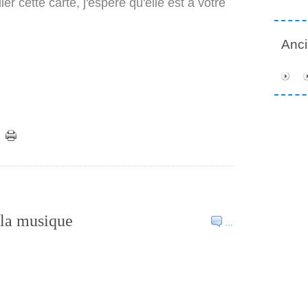
er cette carte, j'espère qu'elle est à votre
Anc
 la musique
…