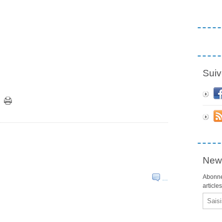
Suiv
News
Abonne
…
article
Email