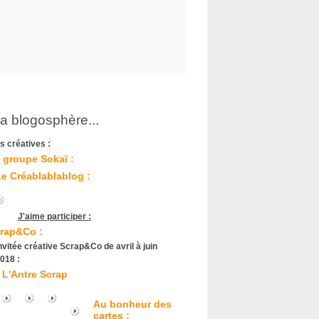
la blogosphère...
s créatives :
 groupe Sokaï :
Le Créablablablog :
J'aime participer :
rap&Co :
nvitée créative Scrap&Co de avril à juin
018 :
L'Antre Scrap
Au bonheur des
cartes :