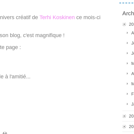
Arch
univers créatif de
Terhi Koskinen
ce mois-ci
20
A
 son blog, c'est magnifique !
J
tte page :
J
M
A
 à l'amitié...
M
F
J
20
20