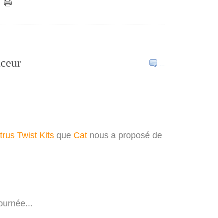
uceur
…
trus Twist Kits
que
Cat
nous a proposé de
ournée...