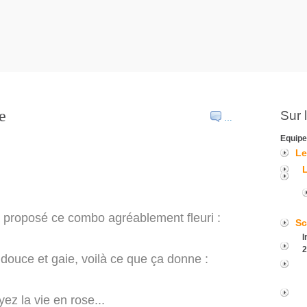
e
Sur 
…
Equipe
Le
 proposé ce combo agréablement fleuri :
Sc
I
2
e douce et gaie, voilà ce que ça donne :
ez la vie en rose...