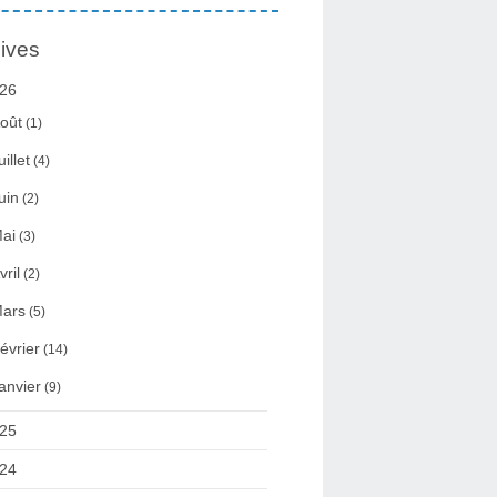
ives
26
oût
(1)
uillet
(4)
uin
(2)
ai
(3)
vril
(2)
ars
(5)
évrier
(14)
anvier
(9)
25
24