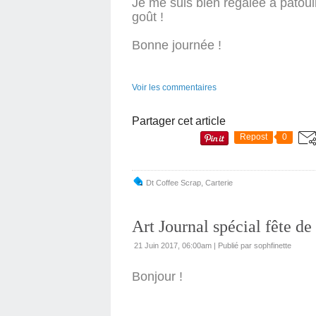
Je me suis bien régalée à patouill
goût !
Bonne journée !
Voir les commentaires
Partager cet article
Repost
0
Dt Coffee Scrap
,
Carterie
Art Journal spécial fête de
21 Juin 2017, 06:00am
|
Publié par sophfinette
Bonjour !