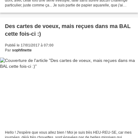
donc avec cette fois une série freestyle, faite sans suivre aucun challenge
particulier, juste comme ça... Je suis partie de papier aquarelle, que j'ai
encré avec diverses encres...
Des cartes de voeux, mais reçues dans ma BAL
cette fois-ci :)
Publié le 17/01/2017 à 07:00
Par
sophfinette
Hello ! J'espère que vous allez bien ! Moi je suis très HEU-REU-SE, car mes
journées, déjà très chouettes, sont égayées par de belles missives qui