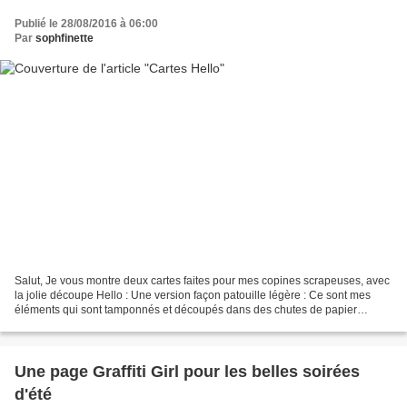
Publié le 28/08/2016 à 06:00
Par
sophfinette
Salut, Je vous montre deux cartes faites pour mes copines scrapeuses, avec
la jolie découpe Hello : Une version façon patouille légère : Ce sont mes
éléments qui sont tamponnés et découpés dans des chutes de papier
encré... Et une version fleurie, avec...
Une page Graffiti Girl pour les belles soirées
d'été