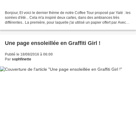
Bonjour, Et voici le dernier thème de notre Coffee Tour proposé par Yalé : les
soirées d'été... Cela m'a inspiré deux cartes, dans des ambiances très
différentes.. La première, pour laquelle j'ai utilisé un papier offert par Avec
les mains ( Neige de...
Une page ensoleillée en Graffiti Girl !
Publié le 18/08/2016 à 06:00
Par
sophfinette