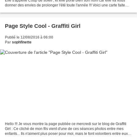
Elle s'appelle Coup de soleil , et elle porte bien son nom car elle va vous
donner des envies de prolonger l'été toute l'année !!! Voici une carte faite
avec ces nouveaux...
Page Style Cool - Graffiti Girl
Publié le 12/08/2016 à 06:00
Par
sophfinette
Hello !!! Je vous montre la page publiée ce mercredi sur le blog de Graffiti
Girl : Ce cliché de mon fils vient d'une de ces séances photos entre mes
enfants... Ils n'aiment plus poser pour moi, mais le font volontiers entre eux...