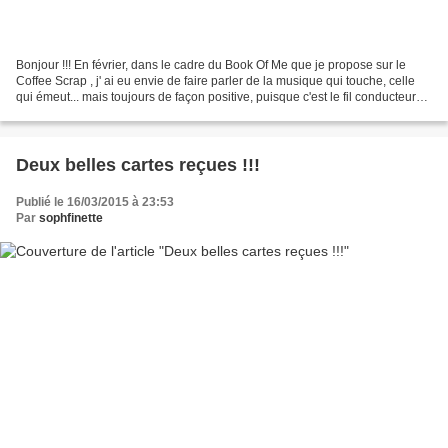
Bonjour !!! En février, dans le cadre du Book Of Me que je propose sur le
Coffee Scrap , j' ai eu envie de faire parler de la musique qui touche, celle
qui émeut... mais toujours de façon positive, puisque c'est le fil conducteur
de ce projet... Pour...
Deux belles cartes reçues !!!
Publié le 16/03/2015 à 23:53
Par
sophfinette