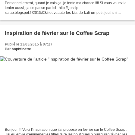
Personnellement, quand je vois ça, je tente ma chance !!!! Si vous vouez la
tenter aussi, ça se passe par ici : http://gossip-
scrap.blogspot.fr/2015/03/nouveaute-les-kits-de-kali-un-petit-jeu.html
Bonjour à toutes !!!! Me revoici pour vous parler un peu...
Inspiration de février sur le Coffee Scrap
Publié le 13/03/2015 à 07:27
Par
sophfinette
Bonjour !!! Voici l'inspiration que j'ai proposé en février sur le Coffee Scrap :
J'ai eu envie d'emmener les filles faire les boutiques b puisqu'en février, les