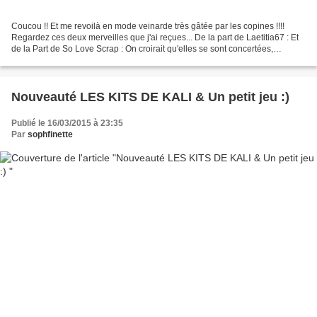
Coucou !! Et me revoilà en mode veinarde très gâtée par les copines !!!!
Regardez ces deux merveilles que j'ai reçues... De la part de Laetitia67 : Et
de la Part de So Love Scrap : On croirait qu'elles se sont concertées,
tellement ces cartes semblent...
Nouveauté LES KITS DE KALI & Un petit jeu :)
Publié le 16/03/2015 à 23:35
Par
sophfinette