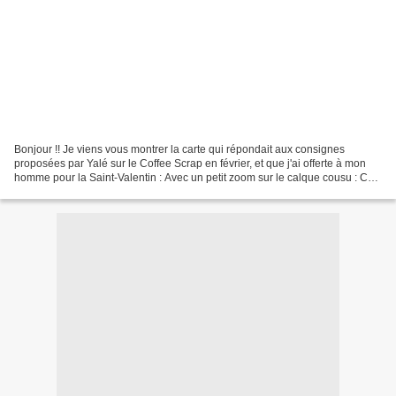
Bonjour !! Je viens vous montrer la carte qui répondait aux consignes
proposées par Yalé sur le Coffee Scrap en février, et que j'ai offerte à mon
homme pour la Saint-Valentin : Avec un petit zoom sur le calque cousu : Ca
vous plaît ? Merci de vos gentils...