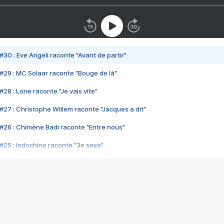
#30 : Eve Angeli raconte "Avant de partir"
#29 : MC Solaar raconte "Bouge de là"
28 : Lorie raconte "Je vais vite"
#27 : Christophe Willem raconte "Jacques a dit"
#26 : Chimène Badi raconte "Entre nous"
#25 : Indochine raconte "3e sexe"
#24 : Zaho raconte "C'est chelou"
#23 : Patrick Bruel raconte "Au café des délices"
#22 : Kyo raconte "Le chemin"
#21 : Nolwenn Leroy raconte "Cassé"