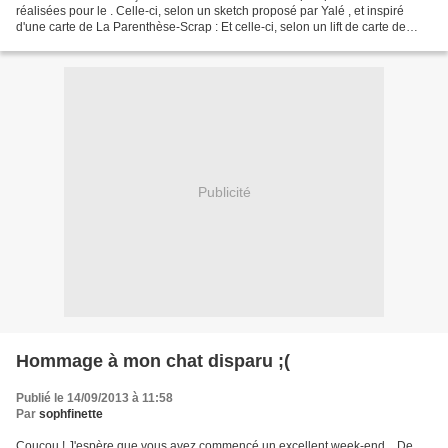
réalisées pour le . Celle-ci, selon un sketch proposé par Yalé , et inspiré
d'une carte de La Parenthèse-Scrap : Et celle-ci, selon un lift de carte de
Pamela , proposé par Yalé : La...
Publicité
Hommage à mon chat disparu ;(
Publié le 14/09/2013 à 11:58
Par
sophfinette
Coucou ! J'espère que vous avez commencé un excellent week-end... De