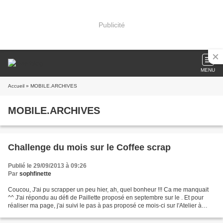
Publicité
MENU
Accueil
» MOBILE.ARCHIVES
MOBILE.ARCHIVES
Challenge du mois sur le Coffee scrap
Publié le 29/09/2013 à 09:26
Par
sophfinette
Coucou, J'ai pu scrapper un peu hier, ah, quel bonheur !!! Ca me manquait
^^ J'ai répondu au défi de Paillette proposé en septembre sur le . Et pour
réaliser ma page, j'ai suivi le pas à pas proposé ce mois-ci sur l'Atelier à
Scrap par la reine du freestyle...