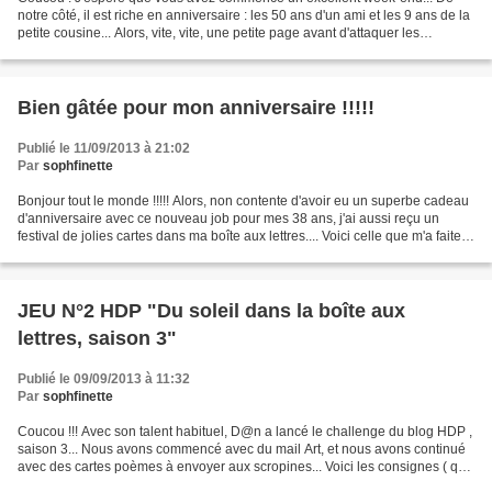
notre côté, il est riche en anniversaire : les 50 ans d'un ami et les 9 ans de la
petite cousine... Alors, vite, vite, une petite page avant d'attaquer les
festivités...... Je me suis...
Bien gâtée pour mon anniversaire !!!!!
Publié le 11/09/2013 à 21:02
Par
sophfinette
Bonjour tout le monde !!!!! Alors, non contente d'avoir eu un superbe cadeau
d'anniversaire avec ce nouveau job pour mes 38 ans, j'ai aussi reçu un
festival de jolies cartes dans ma boîte aux lettres.... Voici celle que m'a faite
Natoul : La carte envoyée...
JEU N°2 HDP "Du soleil dans la boîte aux
lettres, saison 3"
Publié le 09/09/2013 à 11:32
Par
sophfinette
Coucou !!! Avec son talent habituel, D@n a lancé le challenge du blog HDP ,
saison 3... Nous avons commencé avec du mail Art, et nous avons continué
avec des cartes poèmes à envoyer aux scropines... Voici les consignes ( que
vous pouvez retrouver ici...