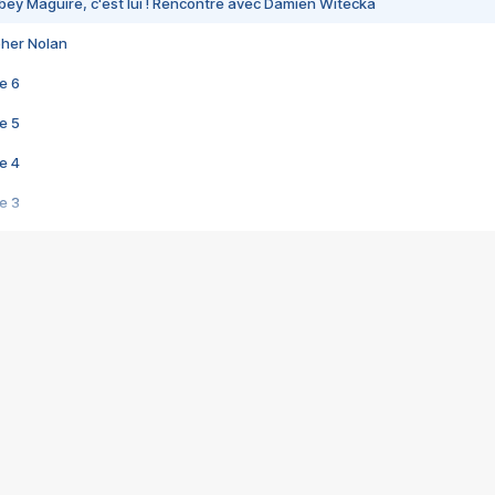
bey Maguire, c'est lui ! Rencontre avec Damien Witecka
pher Nolan
e 6
e 5
e 4
e 3
s créatrices de la VF !
e 2
e 1
e Mektoub My Love arrive enfin ! Rencontre avec Shaïn Boumedine et Sal
i : après Toni en famille
elle réalise le bouleversant Dites lui que je l'aime
ais ! Rencontre autour de Vie privée de Rebecca Zlotowski