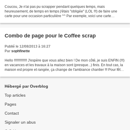
Coucou, Je n'ai pas pu scrapper pendant quelques temps, mais
heureusement, de temps en temps j'étais "obligée" (LOL !!!) de faire une
carte pour une occasion particulière ^^ Par exemple, voici une carte
envoyée à mon fils parti en vacances chez sa copine...
Combo de page pour le Coffee scrap
Publié le 12/08/2013 à 16:27
Par
sophfinette
Hello !!!!!!!!!!!!!!! J'espère que vous allez bien ! De mon côté, je suis ENFIN (!!!)
en vacances et les travaux à la maison sont (presque...) finis. En tout cas, la
maison est propre et rangée, ça change de l'ambiance chantier !!! Pour fêter
ça et avant...
Hébergé par Overblog
Top articles
Pages
Contact
Signaler un abus