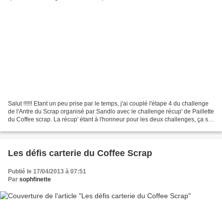
Salut !!!!!! Etant un peu prise par le temps, j'ai couplé l'étape 4 du challenge
de l'Antre du Scrap organisé par Sandlo avec le challenge récup' de Paillette
du Coffee scrap. La récup' étant à l'honneur pour les deux challenges, ça se
mariait bien !...
Les défis carterie du Coffee Scrap
Publié le 17/04/2013 à 07:51
Par
sophfinette