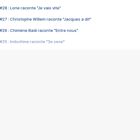
28 : Lorie raconte "Je vais vite"
#27 : Christophe Willem raconte "Jacques a dit"
#26 : Chimène Badi raconte "Entre nous"
#25 : Indochine raconte "3e sexe"
#24 : Zaho raconte "C'est chelou"
#23 : Patrick Bruel raconte "Au café des délices"
#22 : Kyo raconte "Le chemin"
#21 : Nolwenn Leroy raconte "Cassé"
#20 : Patrick Hernandez raconte "Born to be alive"
#19 : Lorie raconte "Près de moi"
#18 : Michael Jones raconte "A nos actes manqués" (avec Jean-Jacque
#17 : Khaled raconte "Aïcha"