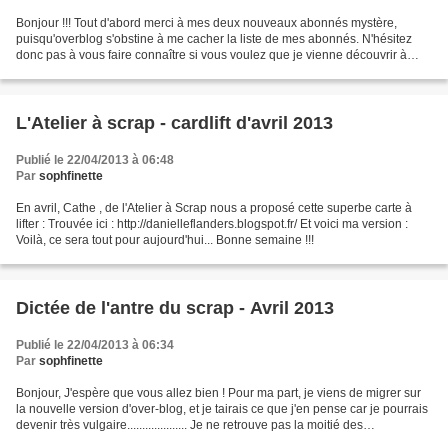
Bonjour !!! Tout d'abord merci à mes deux nouveaux abonnés mystère,
puisqu'overblog s'obstine à me cacher la liste de mes abonnés. N'hésitez
donc pas à vous faire connaître si vous voulez que je vienne découvrir à
mon tour votre univers ;) Ce mois-ci,...
L'Atelier à scrap - cardlift d'avril 2013
Publié le 22/04/2013 à 06:48
Par
sophfinette
En avril, Cathe , de l'Atelier à Scrap nous a proposé cette superbe carte à
lifter : Trouvée ici : http://danielleflanders.blogspot.fr/ Et voici ma version :
Voilà, ce sera tout pour aujourd'hui... Bonne semaine !!!
Dictée de l'antre du scrap - Avril 2013
Publié le 22/04/2013 à 06:34
Par
sophfinette
Bonjour, J'espère que vous allez bien ! Pour ma part, je viens de migrer sur
la nouvelle version d'over-blog, et je tairais ce que j'en pense car je pourrais
devenir très vulgaire.................... Je ne retrouve pas la moitié des
fonctionnalités, c'est...