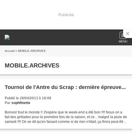
Publicité
MENU
Accueil
» MOBILE.ARCHIVES
MOBILE.ARCHIVES
Tournoi de l'Antre du Scrap : dernière épreuve...
Publié le 28/04/2013 à 18:08
Par
sophfinette
Bonsoir tout le monde !! J'espère que le week-end a été bon !!!! Nous on a
fait des grillades pour la première fois de la saison, et ce... malgré la pluie de
samedi !!!! On se dit qu'en faisant comme si de rien n'était, ça finira peut-être
par faire venir...