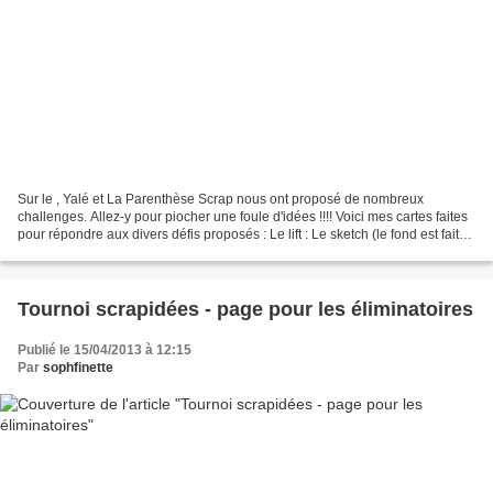
Sur le , Yalé et La Parenthèse Scrap nous ont proposé de nombreux
challenges. Allez-y pour piocher une foule d'idées !!!! Voici mes cartes faites
pour répondre aux divers défis proposés : Le lift : Le sketch (le fond est fait
avec une technique expliquée...
Tournoi scrapidées - page pour les éliminatoires
Publié le 15/04/2013 à 12:15
Par
sophfinette