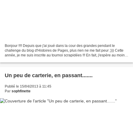
Bonjour !!!! Depuis que j'ai joué dans la cour des grandes pendant le
challenge du blog d'Histoires de Pages, plus rien ne me fait peur ;))) Cette
année, je me suis inscrite au tournoi scrapidées !!! En fait, j'espère au moins
passer les éliminatoires,...
Un peu de carterie, en passant.......
Publié le 15/04/2013 à 11:45
Par
sophfinette