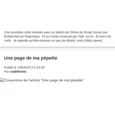
Une première carte réalisée avec un sketch de l'Antre du Scrap, trouvé par
Emiliechat sur Pagemaps : Et un combo proposé par Yalé, sur le : Et voici ma
carte : Je regrette qu'elle manque un peu de détails, mais j'étais speed,
c'était dans le cadre d'un...
Une page de ma pépette
Publié le 14/04/2013 à 22:02
Par
sophfinette