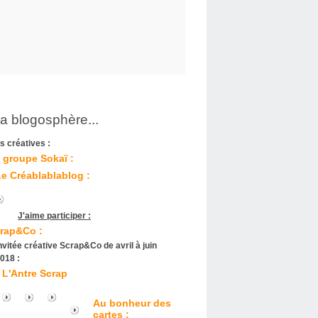
la blogosphère...
s créatives :
 groupe Sokaï :
Le Créablablablog :
J'aime participer :
rap&Co :
nvitée créative Scrap&Co de avril à juin
018 :
L'Antre Scrap
Au bonheur des
cartes :