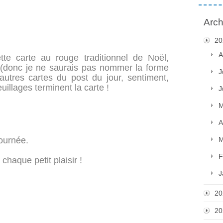
Arch
20
A
te carte au rouge traditionnel de Noël,
e (donc je ne saurais pas nommer la forme
J
utres cartes du post du jour, sentiment,
uillages terminent la carte !
J
M
A
journée.
M
F
haque petit plaisir !
J
20
20