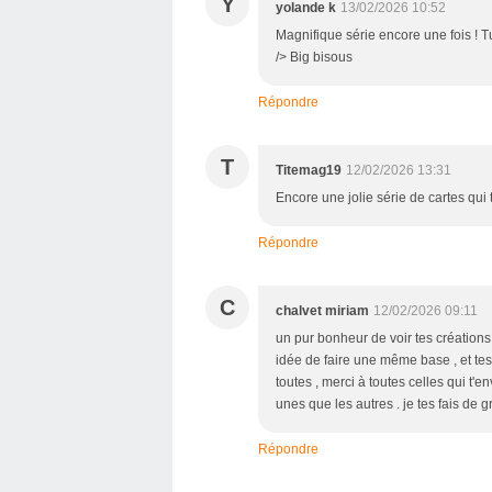
Y
yolande k
13/02/2026 10:52
Magnifique série encore une fois ! 
/> Big bisous
Répondre
T
Titemag19
12/02/2026 13:31
Encore une jolie série de cartes qui t
Répondre
C
chalvet miriam
12/02/2026 09:11
un pur bonheur de voir tes créations 
idée de faire une même base , et tes
toutes , merci à toutes celles qui t'e
unes que les autres . je tes fais de
Répondre