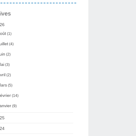
ives
26
oût
(1)
uillet
(4)
uin
(2)
ai
(3)
vril
(2)
ars
(5)
évrier
(14)
anvier
(9)
25
24