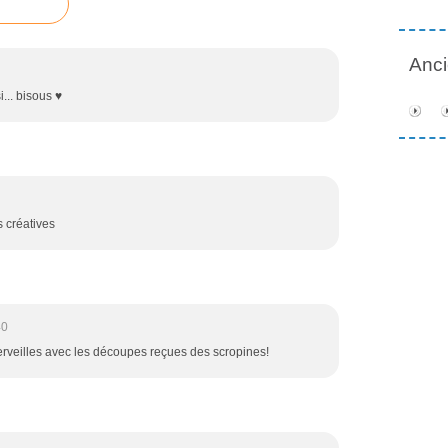
Anc
... bisous ♥
s créatives
40
 merveilles avec les découpes reçues des scropines!