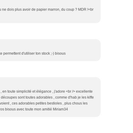
Tu ne dois plus avoir de papier marron, du coup ? MDR !<br
e permettent d'utiliser ton stock ;-) bisous
, en toute simplicité et élégance , j'adore <br /> excellente
 découpes sont toutes adorables , comme d'hab je les kiffe
nvoient , ces adorables petites bestioles , plus chous les
 gros bisous avec toute mon amitié Miriam34