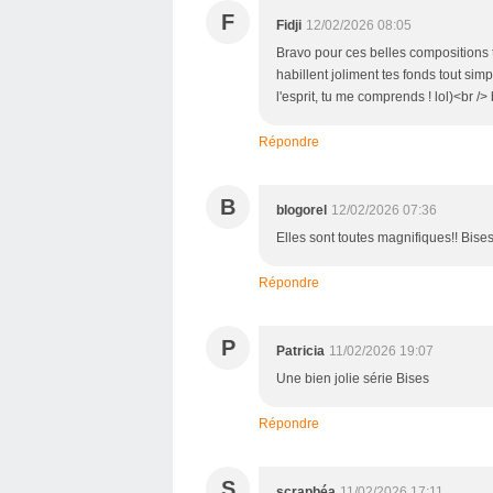
F
Fidji
12/02/2026 08:05
Bravo pour ces belles compositions tr
habillent joliment tes fonds tout sim
l'esprit, tu me comprends ! lol)<br 
Répondre
B
blogorel
12/02/2026 07:36
Elles sont toutes magnifiques!! Bises
Répondre
P
Patricia
11/02/2026 19:07
Une bien jolie série Bises
Répondre
S
scrapbéa
11/02/2026 17:11