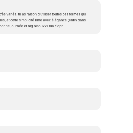
ès variés, tu as raison d'utiliser toutes ces formes qui
ples, et cette simplicité rime avec élégance (enfin dans
/> bonne journée et big bisouxxx ma Soph
.