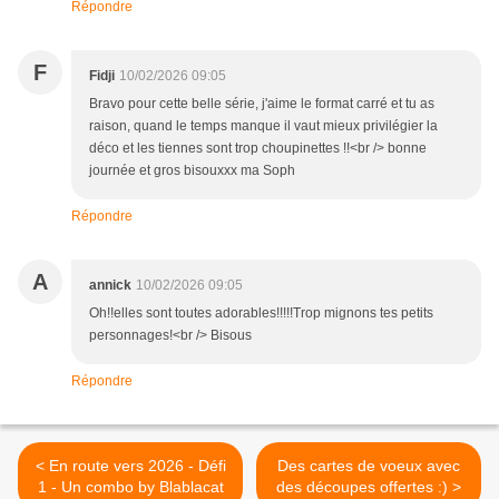
Répondre
F
Fidji
10/02/2026 09:05
Bravo pour cette belle série, j'aime le format carré et tu as
raison, quand le temps manque il vaut mieux privilégier la
déco et les tiennes sont trop choupinettes !!<br /> bonne
journée et gros bisouxxx ma Soph
Répondre
A
annick
10/02/2026 09:05
Oh!!elles sont toutes adorables!!!!!Trop mignons tes petits
personnages!<br /> Bisous
Répondre
< En route vers 2026 - Défi
Des cartes de voeux avec
1 - Un combo by Blablacat
des découpes offertes :) >