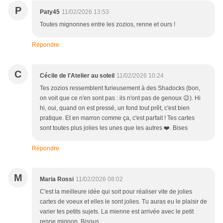
P
Paty45
11/02/2026 13:53
Toutes mignonnes entre les zozios, renne et ours !
Répondre
C
Cécile de l'Atelier au soleil
11/02/2026 10:24
Tes zozios ressemblent furieusement à des Shadocks (bon,
on voit que ce n'en sont pas : ils n'ont pas de genoux 😉). Hi
hi, oui, quand on est pressé, un fond tout prêt, c'est bien
pratique. Et en marron comme ça, c'est parfait ! Tes cartes
sont toutes plus jolies les unes que les autres ❤️. Bises
Répondre
M
Maria Rossi
11/02/2026 08:02
C'est la meilleure idée qui soit pour réaliser vite de jolies
cartes de voeux et elles le sont jolies. Tu auras eu le plaisir de
varier tes petits sujets. La mienne est arrivée avec le petit
renne mignon. Bisous.