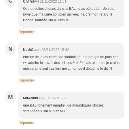
C
Ch@nt@l
11/11/2022 11:51
Que de jolies choses dans ta BAL, tu as été gâtée ! Je suis
ravie que ma carte soit bien arrivée, malgré mon retard !!!
Bonne Journée.<br /> Bisous
Répondre
N
NathOuest
06/11/2022 15:42
encore de jolies cartes de souhait pour ta bougie de plus.<br
/> j'admire le travail des artistes !<br /> mais attention je crains
que cela ne soit pas terminé ...mon petit doigt me le dit !!!!
Répondre
M
Mu42800
03/11/2022 16:07
une BAL fortement remplie , de magnifiques choses
scrappées !! <br /> bizz Mu
Répondre