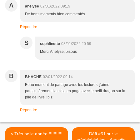
A
anelyse
02/01/2022 09:19
De bons moments bien commentés
Répondre
S
sophfinette
03/01/2022 20:59
Merci Anelyse, bisous
B
BHACHE
02/01/2022 09:14
Beau moment de partage avec tes lectures, j'aime
particulièrement la mise en page avec le petit dragon sur la
pile de livre ! biz
Répondre
< Très belle année !!!!!!!!!!!
Défi #61 sur le
créablablablog - Acrostiche