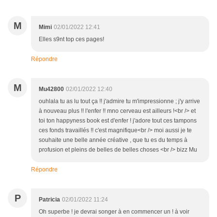
M
Mimi
02/01/2022 12:41
Elles s9nt top ces pages!
Répondre
M
Mu42800
02/01/2022 12:40
ouhlala tu as lu tout ça !! j'admire tu m'impressionne ; j'y arrive
à nouveau plus !! l'enfer !! mno cerveau est ailleurs !<br /> et
toi ton happyness book est d'enfer ! j'adore tout ces tampons
ces fonds travaillés !! c'est magnifique<br /> moi aussi je te
souhaite une belle année créative , que tu es du temps à
profusion et pleins de belles de belles choses <br /> bizz Mu
Répondre
P
Patricia
02/01/2022 11:24
Oh superbe ! je devrai songer à en commencer un ! à voir