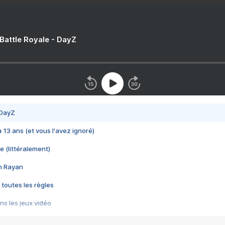
 Battle Royale - DayZ
 DayZ
 a 13 ans (et vous l'avez ignoré)
e (littéralement)
im Rayan
 toutes les règles
s les jeux vidéo
us choquant de Rockstar ? - Le scandale BULLY