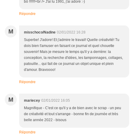
bô !!!!!!!<br /> J'ai lu 1991, j'ai adoré :-)
Répondre
M
misschoco/Nadine
02/01/2022 16:28
Superbe! J'adore! Et j'admire le travail! Quelle créativité! Tu
dois bien t'amuser en faisant ce journal et quel chouette
souvenir! Mais je mesure le temps qu'il y a derrière: la
conception, la recherche d'idées, les tamponnages, collages,
patouille... qui fait de ce journal un objet unique et plein
d'amour. Bravoooo!
Répondre
M
mariecey
02/01/2022 16:05
Magnifique - C'est ce qu'il y a de bien avec le scrap - un peu
de créativité et tout s'arrange - bonne fin de journée et très
belle année 2022 - bisous
Répondre