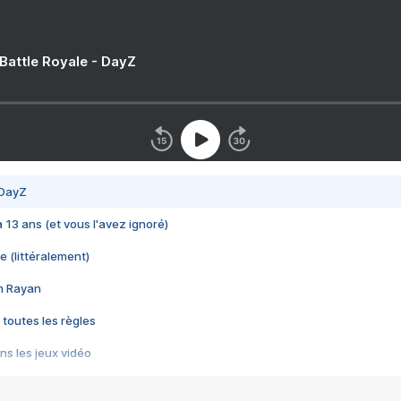
 Battle Royale - DayZ
 DayZ
 a 13 ans (et vous l'avez ignoré)
e (littéralement)
im Rayan
 toutes les règles
s les jeux vidéo
us choquant de Rockstar ? - Le scandale BULLY