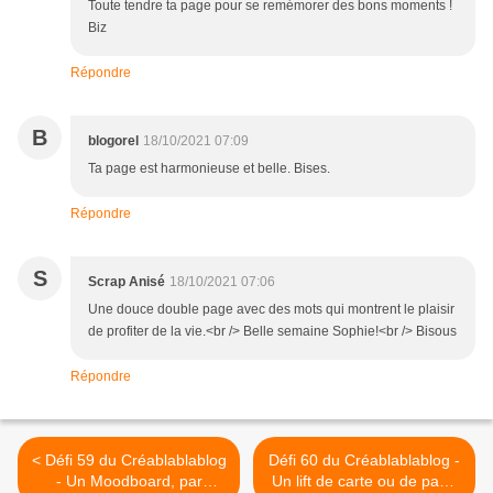
Toute tendre ta page pour se remémorer des bons moments !
Biz
Répondre
B
blogorel
18/10/2021 07:09
Ta page est harmonieuse et belle. Bises.
Répondre
S
Scrap Anisé
18/10/2021 07:06
Une douce double page avec des mots qui montrent le plaisir
de profiter de la vie.<br /> Belle semaine Sophie!<br /> Bisous
Répondre
< Défi 59 du Créablablablog
Défi 60 du Créablablablog -
- Un Moodboard, par
Un lift de carte ou de page