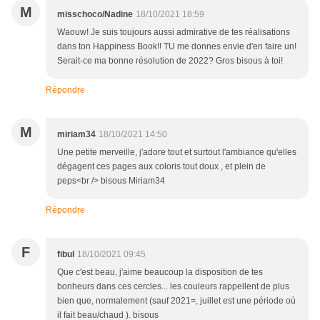
M
misschoco/Nadine
18/10/2021 18:59
Waouw! Je suis toujours aussi admirative de tes réalisations
dans ton Happiness Book!! TU me donnes envie d'en faire un!
Serait-ce ma bonne résolution de 2022? Gros bisous à toi!
Répondre
M
miriam34
18/10/2021 14:50
Une petite merveille, j'adore tout et surtout l'ambiance qu'elles
dégagent ces pages aux coloris tout doux , et plein de
peps<br /> bisous Miriam34
Répondre
F
fibul
18/10/2021 09:45
Que c'est beau, j'aime beaucoup la disposition de tes
bonheurs dans ces cercles... les couleurs rappellent de plus
bien que, normalement (sauf 2021=, juillet est une période où
il fait beau/chaud ). bisous