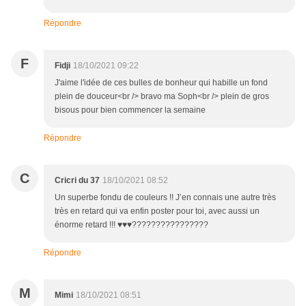
Répondre
F
Fidji
18/10/2021 09:22
J'aime l'idée de ces bulles de bonheur qui habille un fond
plein de douceur<br /> bravo ma Soph<br /> plein de gros
bisous pour bien commencer la semaine
Répondre
C
Cricri du 37
18/10/2021 08:52
Un superbe fondu de couleurs !! J’en connais une autre très
très en retard qui va enfin poster pour toi, avec aussi un
énorme retard !!! ♥️♥️♥️????????????????
Répondre
M
Mimi
18/10/2021 08:51