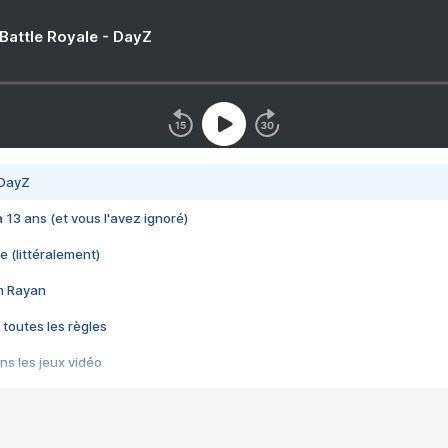
 Battle Royale - DayZ
 DayZ
 a 13 ans (et vous l'avez ignoré)
e (littéralement)
im Rayan
 toutes les règles
s les jeux vidéo
us choquant de Rockstar ? - Le scandale BULLY
e plus moche de Steam