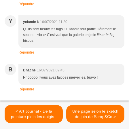
Répondre
Y
yolande k
16/07/2021 11:20
Qu'ils sont beaux tes tags !!!! J'adore tout particulièrement le
second...<br /> C'est vrai que la galerie en jette !!!<br /> Big
bisous
Répondre
B
Bhache
16/07/2021 09:45
Rhooooo ! vous avez fait des merveilles, bravo !
Répondre
< Art Journal - De la
Une page selon le sketch
peinture plein les doigts -
de juin de Scrap&Co >
Défi 11 (1)