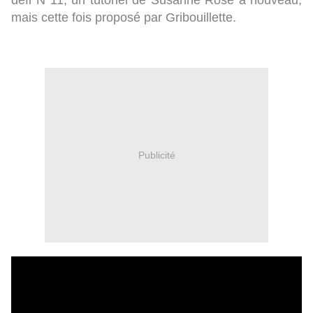
défi N°11, un tutoriel de Susanne Rose à nouveau,
mais cette fois proposé par Gribouillette.
Publicité