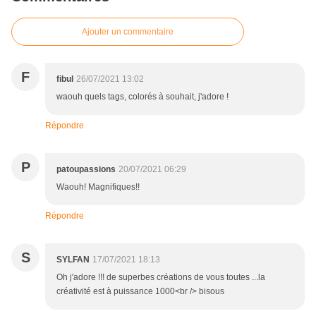
Ajouter un commentaire
F
fibul
26/07/2021 13:02
waouh quels tags, colorés à souhait, j'adore !
Répondre
P
patoupassions
20/07/2021 06:29
Waouh! Magnifiques!!
Répondre
S
SYLFAN
17/07/2021 18:13
Oh j'adore !!! de superbes créations de vous toutes ...la
créativité est à puissance 1000<br /> bisous