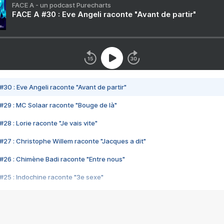
FACE A - un podcast Purecharts
FACE A #30 : Eve Angeli raconte "Avant de partir"
#30 : Eve Angeli raconte "Avant de partir"
#29 : MC Solaar raconte "Bouge de là"
28 : Lorie raconte "Je vais vite"
#27 : Christophe Willem raconte "Jacques a dit"
#26 : Chimène Badi raconte "Entre nous"
#25 : Indochine raconte "3e sexe"
#24 : Zaho raconte "C'est chelou"
#23 : Patrick Bruel raconte "Au café des délices"