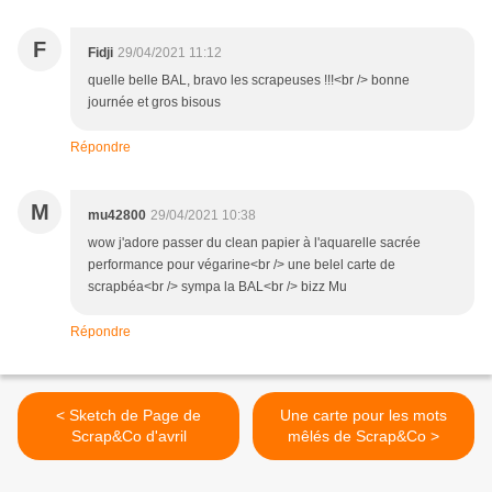
F
Fidji
29/04/2021 11:12
quelle belle BAL, bravo les scrapeuses !!!<br /> bonne
journée et gros bisous
Répondre
M
mu42800
29/04/2021 10:38
wow j'adore passer du clean papier à l'aquarelle sacrée
performance pour végarine<br /> une belel carte de
scrapbéa<br /> sympa la BAL<br /> bizz Mu
Répondre
< Sketch de Page de
Une carte pour les mots
Scrap&Co d'avril
mêlés de Scrap&Co >