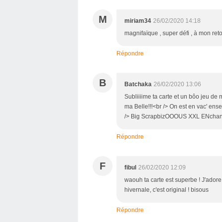
M
miriam34
26/02/2020 14:18
magnifaïque , super défi , à mon reto
Répondre
B
Batchaka
26/02/2020 13:06
Subliiiime ta carte et un bôo jeu 
ma Belle!!!<br /> On est en vac' ens
/> Big ScrapbizOOOUS XXL ENchant
Répondre
F
fibul
26/02/2020 12:09
waouh ta carte est superbe ! J'adore
hivernale, c'est original ! bisous
Répondre