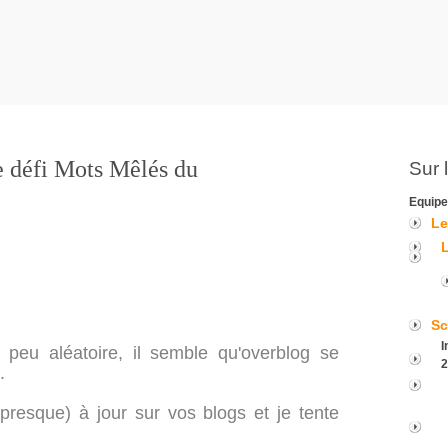
e défi Mots Mêlés du
Sur 
Equipe
Le
Sc
I
peu aléatoire, il semble qu'overblog se
2
.
(presque) à jour sur vos blogs et je tente