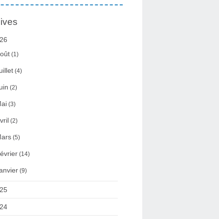
ives
26
oût
(1)
uillet
(4)
uin
(2)
ai
(3)
vril
(2)
ars
(5)
évrier
(14)
anvier
(9)
25
24