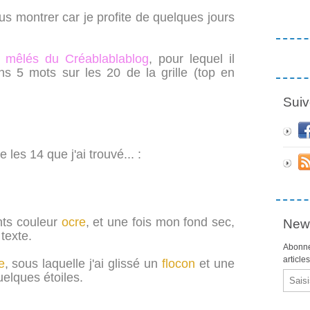
us montrer car je profite de quelques jours
s mêlés du Créablablablog
, pour lequel il
oins 5 mots sur les 20 de la grille (top en
Suiv
les 14 que j'ai trouvé... :
nts couleur
ocre
, et une fois mon fond sec,
News
texte.
Abonne
article
e
, sous laquelle j'ai glissé un
flocon
et une
Email
uelques étoiles.