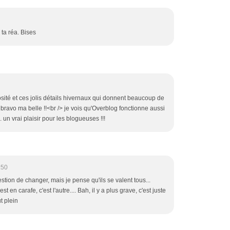
 ta réa. Bises
sité et ces jolis détails hivernaux qui donnent beaucoup de
bravo ma belle !!<br /> je vois qu'Overblog fonctionne aussi
un vrai plaisir pour les blogueuses !!!
:50
estion de changer, mais je pense qu'ils se valent tous...
t en carafe, c'est l'autre.... Bah, il y a plus grave, c'est juste
t plein