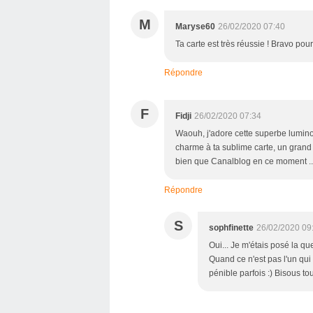
M
Maryse60
26/02/2020 07:40
Ta carte est très réussie ! Bravo pour
Répondre
F
Fidji
26/02/2020 07:34
Waouh, j'adore cette superbe lumino
charme à ta sublime carte, un grand 
bien que Canalblog en ce moment ... 
Répondre
S
sophfinette
26/02/2020 09
Oui... Je m'étais posé la qu
Quand ce n'est pas l'un qui es
pénible parfois :) Bisous tou