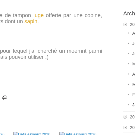
Arch
inte de tampon
luge
offerte par une copine,
ts dont un
sapin
.
20
A
J
l pour lequel j'ai cherché un moemnt parmi
J
s pouvoir utiliser :)
M
A
M
F
J
20
20