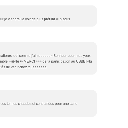
ur je viendrai le voir de plus prêt<br /> bisous
de matières tout comme j'aimeuuuuu= Bonheur pour mes yeux
emble :-)))<br /> MERCI +++ de ta participation au CBBB!!<br
és de venir chez touaaaaaaa
 ces teintes chaudes et contrastées pour une carte