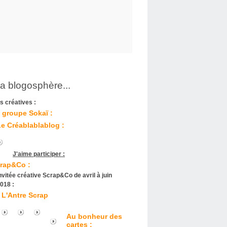
la blogosphère...
s créatives :
 groupe Sokaï :
Le Créablablablog :
J'aime participer :
rap&Co :
nvitée créative Scrap&Co de avril à juin
018 :
L'Antre Scrap
Au bonheur des
cartes :