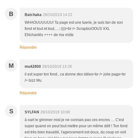
B
Batchaka
28/10/2019 14:22
WHAOUUUUUU! Ta page est une tuerie, je suis fan de son
fond et tout et tout.....:-))))<br /> ScrapbizOOUS XXL
ENchantés ++++ de ma visite
Répondre
M
mu42800
28/10/2019 13:29
il est super ton fond , ca donne des idées<br /> jolie page<br
/> bizz Mu
Répondre
S
SYLFAN
28/10/2019 10:08
à oart le glimmer mist je ne connais pas ces encres .... C'est
super quand on peut tout mettre pour un même défi ! Ton fond
est très bien travaillé, l'agencement est doux, du coup on voit