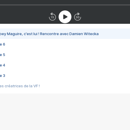
bey Maguire, c'est lui ! Rencontre avec Damien Witecka
e 6
e 5
e 4
e 3
s créatrices de la VF !
e 2
e 1
e Mektoub My Love arrive enfin ! Rencontre avec Shaïn Boumedine et Sal
i : après Toni en famille