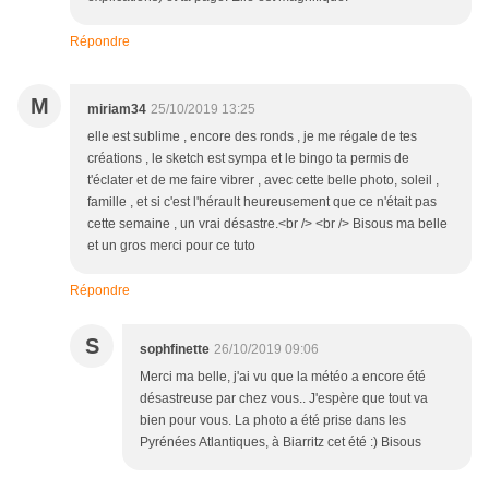
Répondre
M
miriam34
25/10/2019 13:25
elle est sublime , encore des ronds , je me régale de tes
créations , le sketch est sympa et le bingo ta permis de
t'éclater et de me faire vibrer , avec cette belle photo, soleil ,
famille , et si c'est l'hérault heureusement que ce n'était pas
cette semaine , un vrai désastre.<br /> <br /> Bisous ma belle
et un gros merci pour ce tuto
Répondre
S
sophfinette
26/10/2019 09:06
Merci ma belle, j'ai vu que la météo a encore été
désastreuse par chez vous.. J'espère que tout va
bien pour vous. La photo a été prise dans les
Pyrénées Atlantiques, à Biarritz cet été :) Bisous