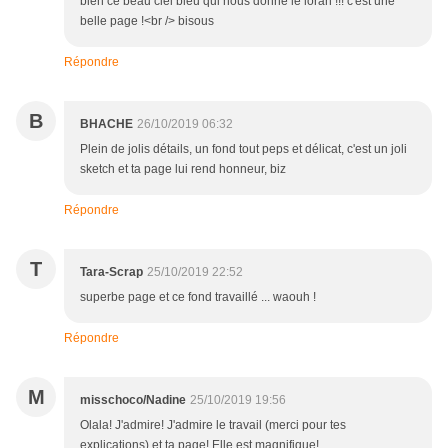
bien ce beau ciel bleu qui nous donne le loran !!! c'est une
belle page !<br /> bisous
Répondre
B
BHACHE
26/10/2019 06:32
Plein de jolis détails, un fond tout peps et délicat, c'est un joli
sketch et ta page lui rend honneur, biz
Répondre
T
Tara-Scrap
25/10/2019 22:52
superbe page et ce fond travaillé ... waouh !
Répondre
M
misschoco/Nadine
25/10/2019 19:56
Olala! J'admire! J'admire le travail (merci pour tes
explications) et ta page! Elle est magnifique!