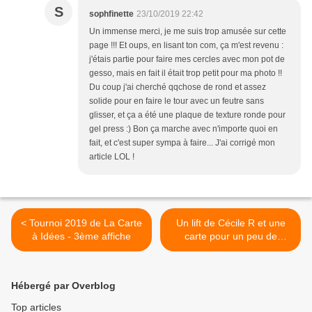
S
sophfinette
23/10/2019 22:42
Un immense merci, je me suis trop amusée sur cette
page !!! Et oups, en lisant ton com, ça m'est revenu :
j'étais partie pour faire mes cercles avec mon pot de
gesso, mais en fait il était trop petit pour ma photo !!
Du coup j'ai cherché qqchose de rond et assez
solide pour en faire le tour avec un feutre sans
glisser, et ça a été une plaque de texture ronde pour
gel press :) Bon ça marche avec n'importe quoi en
fait, et c'est super sympa à faire... J'ai corrigé mon
article LOL !
< Tournoi 2019 de La Carte
Un lift de Cécile R et une
à Idées - 3ème affiche
carte pour un peu de
réconfort >
Hébergé par Overblog
Top articles