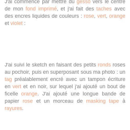
J'ai commencé par mettre du
gesso
vers le centre
de mon
fond imprimé
, et j'ai fait des
taches
avec
des encres liquides de couleurs :
rose
,
vert
,
orange
et
violet
:
J'ai suivi le sketch en faisant des petits
ronds
roses
au pochoir, puis en superposant sous ma photo : un
tag
préalablement encré avec un tampon écriture
en
vert
et en noir, sur lequel j'ai ajouté un bout de
ficelle
orange
. J'ai ajouté une longue bande de
papier
rose
et un morceau de
masking tape
à
rayures
.