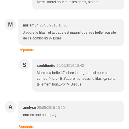
Merci, merci pour tous tes coms, bisous
M
miriam34
25/05/2016 18:36
J'adore le lilas , et ta page est magnifique très belle réussite
de ce combo<br /> Bises
Répondre
S
sophfinette
25/05/2016 18:42
Merci ma belle ! J'adore ta page aussi pour ce
combo ;)<br /> Et j'adore moi aussi le lilas, ça sent
tellement bon...<br /> Bisous
A
anelyse
25/05/2016 10:10
encore une belle page
Répondre