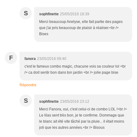
S
sophfinette
25/05/2016 18:39
Merci beaucoup Anelyse, elle fait partie des pages
que j'ai pris beaucoup de plaisir à réaliser.<br />
Bises
F
fanora
23/05/2016 09:40
c'est le fameux combo magic, chacune vois sa couleur lol <br
/> ca doit sentir bon dans ton jardin <br /> jolie page bise
Répondre
S
sophfinette
23/05/2016 23:12
Merci Fanora, oui, c'est celui-ci de combo LOL !<br />
Le lilas sent très bon, je te confirme. Dommage que
le blanc ait été vite tâché par la pluie... il était moins
joli que les autres années.<br /> Bisous