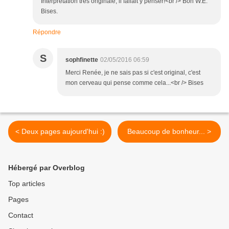
Interprétation très originale, il fallait y penser!<br /> Bon W.E.
Bises.
Répondre
S
sophfinette
02/05/2016 06:59
Merci Renée, je ne sais pas si c'est original, c'est
mon cerveau qui pense comme cela...<br /> Bises
< Deux pages aujourd'hui :)
Beaucoup de bonheur... >
Hébergé par Overblog
Top articles
Pages
Contact