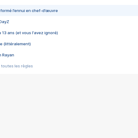
nsformé l’ennui en chef-d’œuvre
 DayZ
 a 13 ans (et vous l'avez ignoré)
e (littéralement)
im Rayan
 toutes les règles
s les jeux vidéo
us choquant de Rockstar ? - Le scandale BULLY
e plus moche de Steam
du RÊVE tourne au CAUCHEMAR
pendant 8 heures
it… à tort