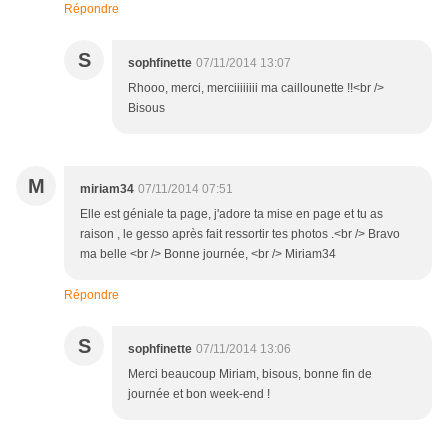
Répondre
S
sophfinette
07/11/2014 13:07
Rhooo, merci, merciiiiiiii ma caillounette !!<br />
Bisous
M
miriam34
07/11/2014 07:51
Elle est géniale ta page, j'adore ta mise en page et tu as
raison , le gesso après fait ressortir tes photos .<br /> Bravo
ma belle <br /> Bonne journée, <br /> Miriam34
Répondre
S
sophfinette
07/11/2014 13:06
Merci beaucoup Miriam, bisous, bonne fin de
journée et bon week-end !