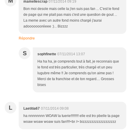
M
mameliescrap
07/11/2014 09:19
Bon moi desole mais celle la j'en suis pas fan ... C'est le fond
de page qui me plait pas mais c'est une question de gout ...
La meme avec un autre fond moins chargé j'aurai
adoooooooréeee :)... Bizzzz
Répondre
S
sophfinette
07/11/2014 13:07
Ha ha ha, je comprends tout à fait, je reconnais que
le fond est très particulier, très chargé et un peu
lugubre même !! Je comprends qu'on aime pas !
Merci de ta franchise et de ton regard.... Grosses
bises
L
Laetitia67
07/11/2014 09:08
ha nnnnnnnn WOAW la tuerie!!!!!!!!! elle est tro pbelle ta page
woaw woaw woaw suis fan!!!!<br /> bizzzzzzzzzzzzzzzzzzz