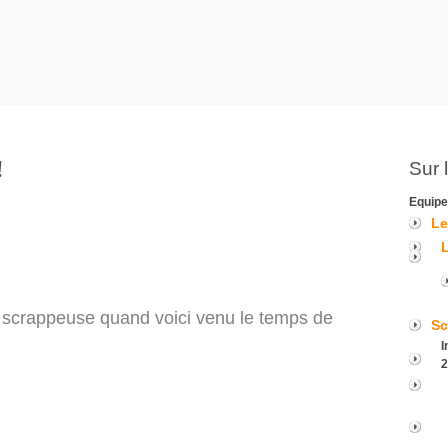
!
Sur 
Equipe
Le
e scrappeuse quand voici venu le temps de
Sc
I
2