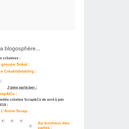
la blogosphère...
s créatives :
 groupe Sokaï :
Le Créablablablog :
J'aime participer :
rap&Co :
nvitée créative Scrap&Co de avril à juin
018 :
L'Antre Scrap
Au bonheur des
cartes :