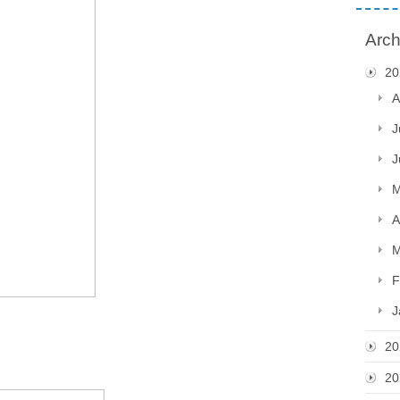
Arch
20
A
J
J
M
A
M
F
J
20
20