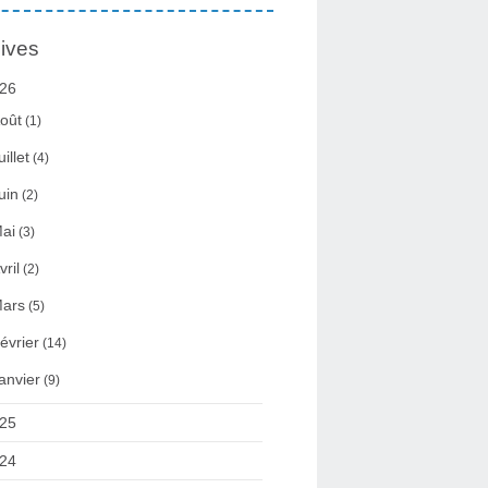
ives
26
oût
(1)
uillet
(4)
uin
(2)
ai
(3)
vril
(2)
ars
(5)
évrier
(14)
anvier
(9)
25
24