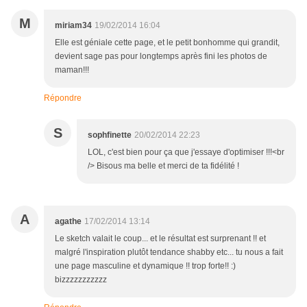
M
miriam34
19/02/2014 16:04
Elle est géniale cette page, et le petit bonhomme qui grandit,
devient sage pas pour longtemps après fini les photos de
maman!!!
Répondre
S
sophfinette
20/02/2014 22:23
LOL, c'est bien pour ça que j'essaye d'optimiser !!!<br
/> Bisous ma belle et merci de ta fidélité !
A
agathe
17/02/2014 13:14
Le sketch valait le coup... et le résultat est surprenant !! et
malgré l'inspiration plutôt tendance shabby etc... tu nous a fait
une page masculine et dynamique !! trop forte!! :)
bizzzzzzzzzzz