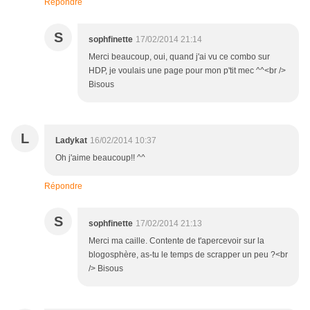
Répondre
S
sophfinette
17/02/2014 21:14
Merci beaucoup, oui, quand j'ai vu ce combo sur
HDP, je voulais une page pour mon p'tit mec ^^<br />
Bisous
L
Ladykat
16/02/2014 10:37
Oh j'aime beaucoup!! ^^
Répondre
S
sophfinette
17/02/2014 21:13
Merci ma caille. Contente de t'apercevoir sur la
blogosphère, as-tu le temps de scrapper un peu ?<br
/> Bisous