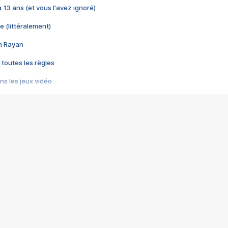
 a 13 ans (et vous l'avez ignoré)
e (littéralement)
im Rayan
 toutes les règles
s les jeux vidéo
us choquant de Rockstar ? - Le scandale BULLY
e plus moche de Steam
du RÊVE tourne au CAUCHEMAR
pendant 8 heures
it… à tort
umiliés par un jeu vidéo
ire - Final Fantasy 8
ti un empire - Age of Empires