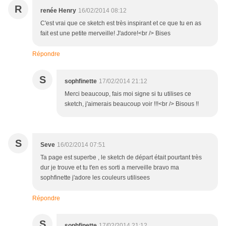
R
renée Henry
16/02/2014 08:12
C'est vrai que ce sketch est très inspirant et ce que tu en as
fait est une petite merveille! J'adore!<br /> Bises
Répondre
S
sophfinette
17/02/2014 21:12
Merci beaucoup, fais moi signe si tu utilises ce
sketch, j'aimerais beaucoup voir !!!<br /> Bisous !!
S
Seve
16/02/2014 07:51
Ta page est superbe , le sketch de départ était pourtant très
dur je trouve et tu t'en es sorti a merveille bravo ma
sophfinette j'adore les couleurs utilisees
Répondre
S
sophfinette
17/02/2014 21:12