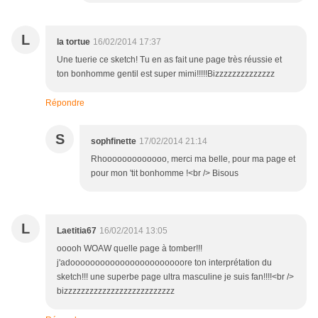
L
la tortue
16/02/2014 17:37
Une tuerie ce sketch! Tu en as fait une page très réussie et
ton bonhomme gentil est super mimi!!!!!Bizzzzzzzzzzzzzz
Répondre
S
sophfinette
17/02/2014 21:14
Rhooooooooooooo, merci ma belle, pour ma page et
pour mon 'tit bonhomme !<br /> Bisous
L
Laetitia67
16/02/2014 13:05
ooooh WOAW quelle page à tomber!!!
j'adooooooooooooooooooooooore ton interprétation du
sketch!!! une superbe page ultra masculine je suis fan!!!!<br />
bizzzzzzzzzzzzzzzzzzzzzzzzzz