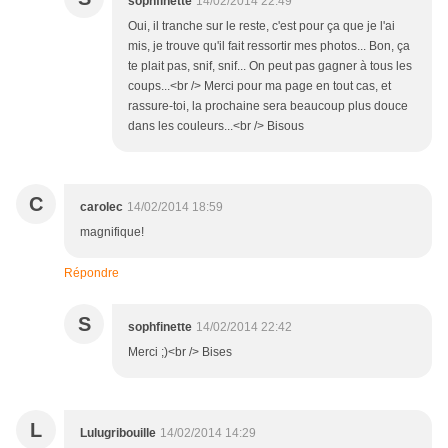
sophfinette
14/02/2014 22:49
Oui, il tranche sur le reste, c'est pour ça que je l'ai
mis, je trouve qu'il fait ressortir mes photos... Bon, ça
te plait pas, snif, snif... On peut pas gagner à tous les
coups...<br /> Merci pour ma page en tout cas, et
rassure-toi, la prochaine sera beaucoup plus douce
dans les couleurs...<br /> Bisous
C
carolec
14/02/2014 18:59
magnifique!
Répondre
S
sophfinette
14/02/2014 22:42
Merci ;)<br /> Bises
L
Lulugribouille
14/02/2014 14:29